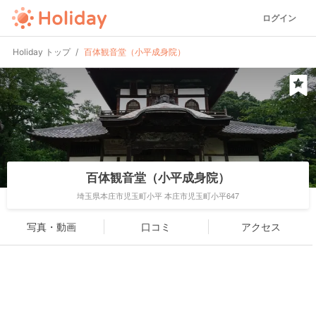
ログイン
Holiday トップ
百体観音堂（小平成身院）
百体観音堂（小平成身院）
埼玉県本庄市児玉町小平 本庄市児玉町小平647
写真・動画
口コミ
アクセス