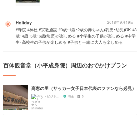
Holiday
2018年9月19日
#寺院 #神社 #宗教施設 #0歳･1歳･2歳の赤ちゃん(乳児･幼児)OK #3
歳･4歳･5歳･6歳(幼児)が楽しめる #小学生の子供が楽しめる #中学
生･高校生の子供が楽しめる #子供と一緒に大人も楽しめる
百体観音堂（小平成身院）周辺のおでかけプラン
高窓の里（サッカー女子日本代表のファンなら必見）
ネットビジネスマン shinobu
埼玉
0