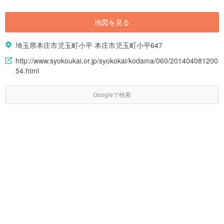
地図を見る
埼玉県本庄市児玉町小平 本庄市児玉町小平647
http://www.syokoukai.or.jp/syokokai/kodama/060/201404081200
54.html
Googleで検索