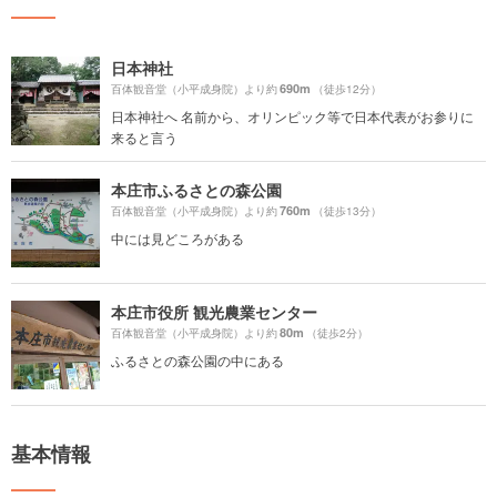
日本神社
690m
百体観音堂（小平成身院）より約
（徒歩12分）
日本神社へ 名前から、オリンピック等で日本代表がお参りに
来ると言う
本庄市ふるさとの森公園
760m
百体観音堂（小平成身院）より約
（徒歩13分）
中には見どころがある
本庄市役所 観光農業センター
80m
百体観音堂（小平成身院）より約
（徒歩2分）
ふるさとの森公園の中にある
基本情報