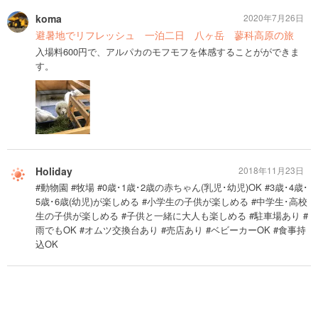
koma
2020年7月26日
避暑地でリフレッシュ 一泊二日 八ヶ岳 蓼科高原の旅
入場料600円で、アルパカのモフモフを体感することがができま
す。
Holiday
2018年11月23日
#動物園 #牧場 #0歳･1歳･2歳の赤ちゃん(乳児･幼児)OK #3歳･4歳･
5歳･6歳(幼児)が楽しめる #小学生の子供が楽しめる #中学生･高校
生の子供が楽しめる #子供と一緒に大人も楽しめる #駐車場あり #
雨でもOK #オムツ交換台あり #売店あり #ベビーカーOK #食事持
込OK