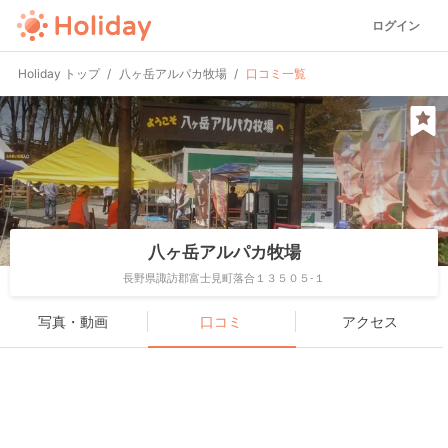
ログイン
Holiday トップ
八ヶ岳アルパカ牧場
口コミ一覧
八ヶ岳アルパカ牧場
長野県諏訪郡富士見町落合１３５０５-１
写真・動画
口コミ
アクセス