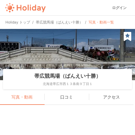
ログイン
Holiday トップ
帯広競馬場（ばんえい十勝）
写真・動画一覧
帯広競馬場（ばんえい十勝）
北海道帯広市西１３条南９丁目１
写真・動画
口コミ
アクセス