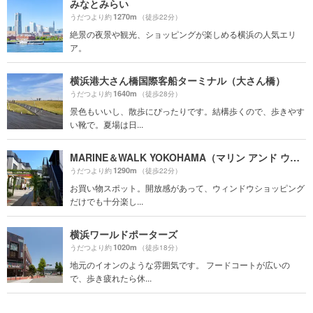
みなとみらい
1270m
うだつより約
（徒歩22分）
絶景の夜景や観光、ショッピングが楽しめる横浜の人気エリ
ア。
横浜港大さん橋国際客船ターミナル（大さん橋）
1640m
うだつより約
（徒歩28分）
景色もいいし、散歩にぴったりです。結構歩くので、歩きやす
い靴で。夏場は日...
MARINE＆WALK YOKOHAMA（マリン アンド ウォーク ヨコハマ）
1290m
うだつより約
（徒歩22分）
お買い物スポット。開放感があって、ウィンドウショッピング
だけでも十分楽し...
横浜ワールドポーターズ
1020m
うだつより約
（徒歩18分）
地元のイオンのような雰囲気です。 フードコートが広いの
で、歩き疲れたら休...