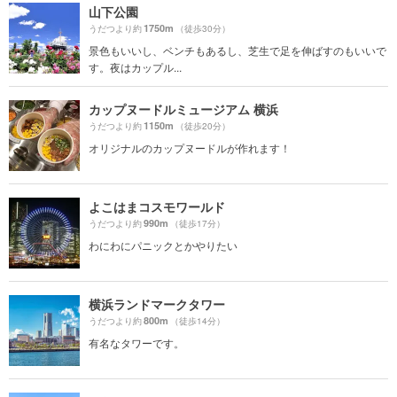
山下公園
1750m
うだつより約
（徒歩30分）
景色もいいし、ベンチもあるし、芝生で足を伸ばすのもいいで
す。夜はカップル...
カップヌードルミュージアム 横浜
1150m
うだつより約
（徒歩20分）
オリジナルのカップヌードルが作れます！
よこはまコスモワールド
990m
うだつより約
（徒歩17分）
わにわにパニックとかやりたい
横浜ランドマークタワー
800m
うだつより約
（徒歩14分）
有名なタワーです。