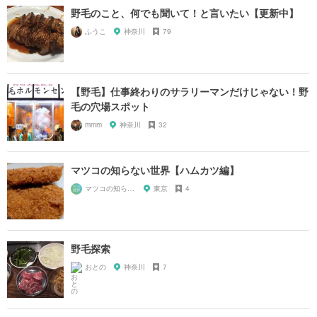
野毛のこと、何でも聞いて！と言いたい【更新中】
ふうこ
神奈川
79
【野毛】仕事終わりのサラリーマンだけじゃない！野
毛の穴場スポット
mmm
神奈川
32
マツコの知らない世界【ハムカツ編】
マツコの知らない世界マニア
東京
4
野毛探索
おとの
神奈川
7