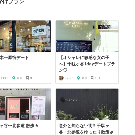
かけプラン
木〜原宿デート
【オシャレに敏感な女の子
へ】千駄ヶ谷1dayデートプラ
ン♡
まねこ
東京
9
みっこ
東京
124
ヶ谷〜北参道 散歩🚶
意外と知らない街!! 千駄ヶ
谷・北参道をゆったり散策🌿