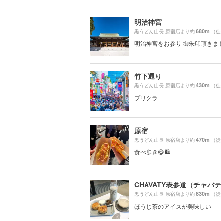
明治神宮
680m
黒うどん山長 原宿店より約
（徒
明治神宮をお参り 御朱印頂きま
竹下通り
430m
黒うどん山長 原宿店より約
（徒
プリクラ
原宿
470m
黒うどん山長 原宿店より約
（徒
食べ歩き😋🛍
CHAVATY表参道（チャバ
830m
黒うどん山長 原宿店より約
（徒
ほうじ茶のアイスが美味しい