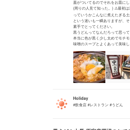
蓋がついてるのでそれをお皿にし
(周りの人見て知った。) ⚠️最初
っていうかこんなに煮えたぎる土
という迷いも一瞬ありますが、そ
素手でとってください。
黒うどんってなんだろって思って
本当に色が黒く少し太めでモチモ
味噌のスープとよくあって美味し
Holiday
#飲食店 #レストラン #うどん