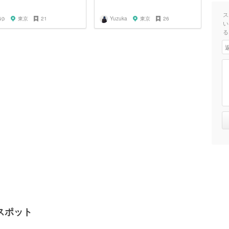
ス
ゆ
東京
21
Yuzuka
東京
26
い
る
スポット