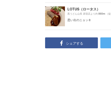
LOTUS（ロータス）
860m
黒うどん山長 原宿店より約
（徒
思い出のニョッキ
シェアする