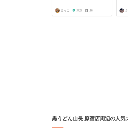
みっこ
東京
28
さ
黒うどん山長 原宿店周辺の人気