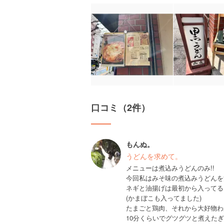
口コミ（2件）
もんぬ。
うどんを求めて。
メニューは煮込みうどんのみ!!
今回私はみそ味の煮込みうどんを
ネギと油揚げは最初から入ってる
(かまぼこも入ってました)
たまごと鶏肉、それから大好物わ
10分くらいでグツグツと煮えたぎ