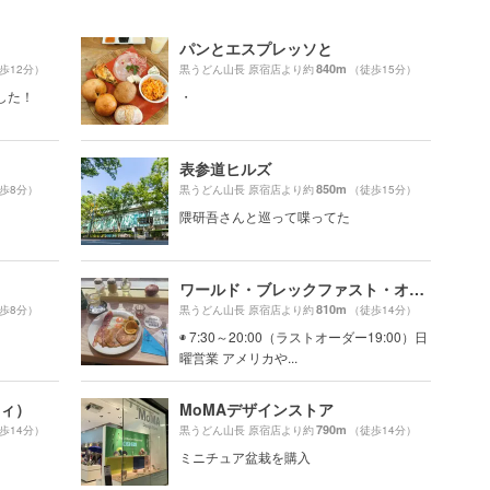
パンとエスプレッソと
840m
歩12分）
黒うどん山長 原宿店より約
（徒歩15分）
した！
・
表参道ヒルズ
850m
歩8分）
黒うどん山長 原宿店より約
（徒歩15分）
隈研吾さんと巡って喋ってた
ワールド・ブレックファスト・オールデイ（WORLD BREAKFAST ALLDAY）
810m
歩8分）
黒うどん山長 原宿店より約
（徒歩14分）
◉ 7:30～20:00（ラストオーダー19:00）日
曜営業 アメリカや...
ティ）
MoMAデザインストア
790m
歩14分）
黒うどん山長 原宿店より約
（徒歩14分）
ミニチュア盆栽を購入