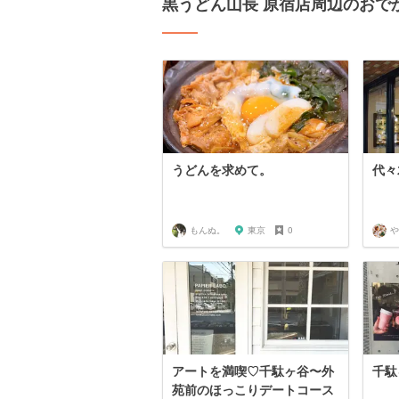
黒うどん山長 原宿店周辺のおで
うどんを求めて。
代々
もんぬ。
東京
0
や
アートを満喫♡千駄ヶ谷〜外
千駄
苑前のほっこりデートコース