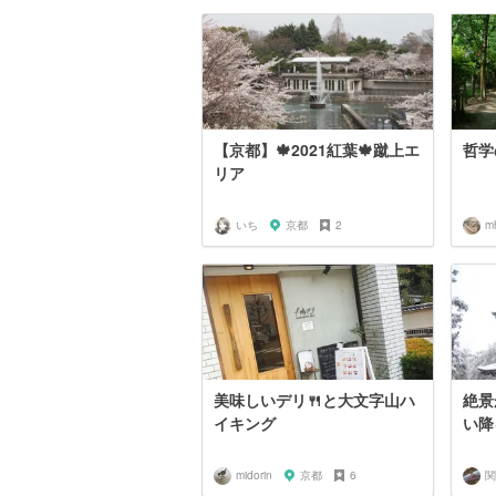
【京都】🍁2021紅葉🍁蹴上エ
哲学
リア
いち
京都
2
m
美味しいデリ🍴と大文字山ハ
絶景
イキング
い降
midorin
京都
6