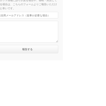
ポット情報に誤りがある場合や、移転・閉店して
る場合は、こちらのフォームよりご報告いただけ
と幸いです。