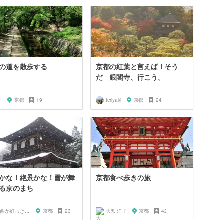
の道を散歩する
京都の紅葉と言えば！そう
だ 銀閣寺、行こう。
h
京都
19
teriyaki
京都
24
かな！絶景かな！雪が舞
京都食べ歩きの旅
る京のまち
関西が好っきゃねん
京都
23
大黒 洋子
京都
42