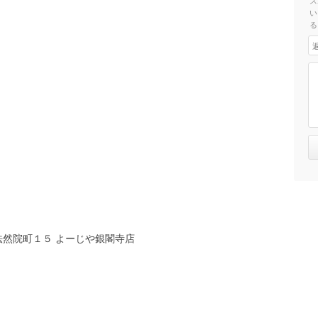
ス
い
る
然院町１５ よーじや銀閣寺店