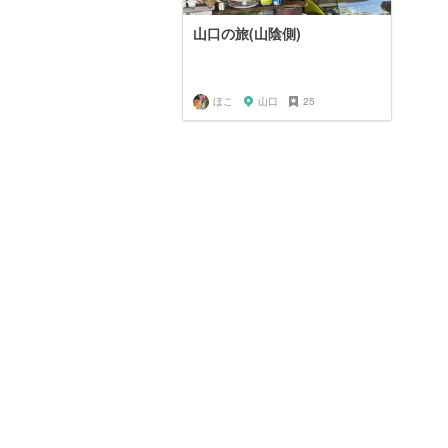
山口の旅(山陰側)
ほこ
山口
25