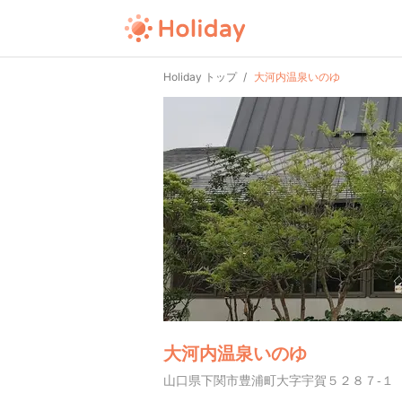
Holiday トップ
大河内温泉いのゆ
大河内温泉いのゆ
山口県下関市豊浦町大字宇賀５２８７-１