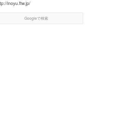
tp://inoyu.ftw.jp/
Googleで検索