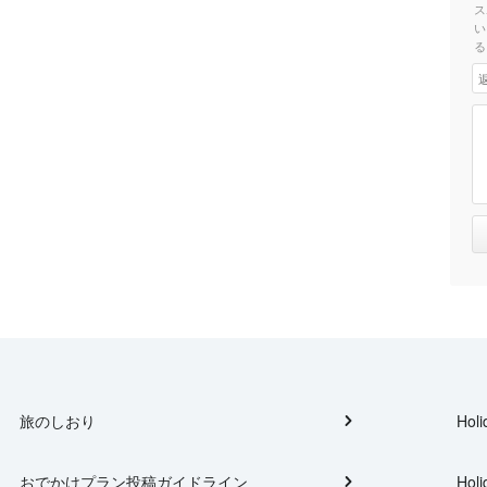
ス
い
る
旅のしおり
Holi
おでかけプラン投稿ガイドライン
Holi