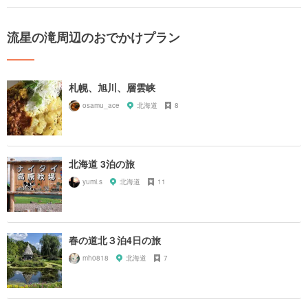
流星の滝周辺のおでかけプラン
札幌、旭川、層雲峡
osamu_ace
北海道
8
北海道 3泊の旅
yumi.s
北海道
11
春の道北３泊4日の旅
mh0818
北海道
7