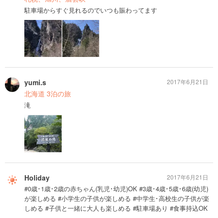
駐車場からすぐ見れるのでいつも賑わってます
yumi.s
2017年6月21日
北海道 3泊の旅
滝
Holiday
2017年6月21日
#0歳･1歳･2歳の赤ちゃん(乳児･幼児)OK #3歳･4歳･5歳･6歳(幼児)
が楽しめる #小学生の子供が楽しめる #中学生･高校生の子供が楽
しめる #子供と一緒に大人も楽しめる #駐車場あり #食事持込OK