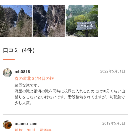
口コミ（4件）
mh0818
2022年5月31日
春の道北３泊4日の旅
綺麗な滝です。
流星の滝と銀河の滝を同時に視界に入れるためには10分くらい山
登りをしないといけないです。階段整備されてますが、勾配急で
少し大変。
osamu_ace
2019年5月6日
札幌、旭川、層雲峡