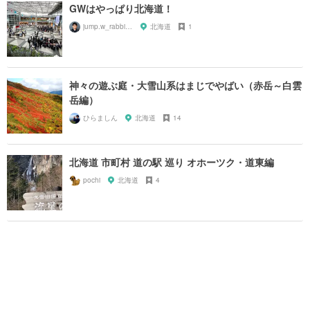
GWはやっぱり北海道！
jump.w_rabbitkun
北海道
1
神々の遊ぶ庭・大雪山系はまじでやばい（赤岳～白雲
岳編）
ひらましん
北海道
14
北海道 市町村 道の駅 巡り オホーツク・道東編
pochi
北海道
4