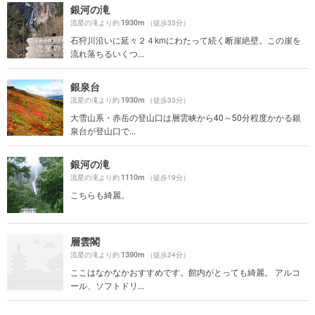
銀河の滝
1930m
流星の滝より約
（徒歩33分）
石狩川沿いに延々２４kmにわたって続く断崖絶壁。この崖を
流れ落ちるいくつ...
銀泉台
1930m
流星の滝より約
（徒歩33分）
大雪山系・赤岳の登山口は層雲峡から40～50分程度かかる銀
泉台が登山口で...
銀河の滝
1110m
流星の滝より約
（徒歩19分）
こちらも綺麗。
層雲閣
1390m
流星の滝より約
（徒歩24分）
ここはなかなかおすすめです。館内がとっても綺麗。 アルコ
ール、ソフトドリ...