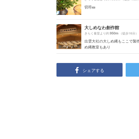
切符🎫
大しめなわ創作館
950m
きらく食堂より約
（徒歩16分）
出雲大社の大しめ縄もここで製作
め縄教室もあり
シェアする