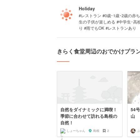
Holiday
#レストラン #0歳･1歳･2歳の赤ち
生の子供が楽しめる #中学生･高
り #雨でもOK #レストランあり
きらく食堂周辺のおでかけプラ
自然をダイナミックに満喫！
54
季節に合わせて訪れる島根の
山
自然！
しょーちゃん
島根
2
ぷ