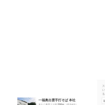
ス
い
る
一福奥出雲手打そば 本社
200m
）
きらく食堂より約
（徒歩4分）