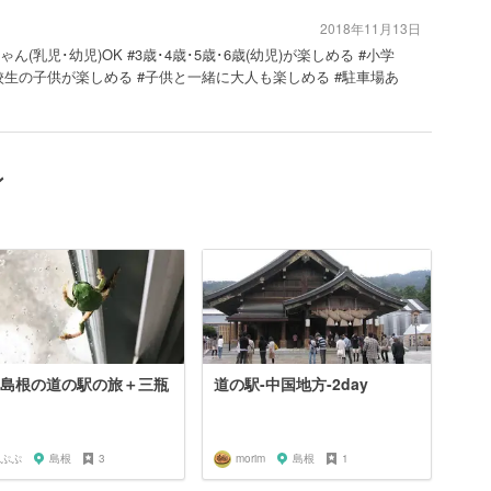
2018年11月13日
ゃん(乳児･幼児)OK #3歳･4歳･5歳･6歳(幼児)が楽しめる #小学
校生の子供が楽しめる #子供と一緒に大人も楽しめる #駐車場あ
ン
号島根の道の駅の旅＋三瓶
道の駅-中国地方-2day
ぷぷ
島根
3
morim
島根
1