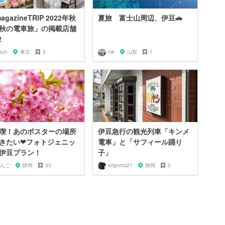
agazineTRIP 2022年秋
夏旅 富士山周辺、伊豆🚗
秋の電車旅」の掲載店舗
2
kun
東京
5
mk
山梨
1
喫！あのポスターの場所
伊豆急行の観光列車「キンメ
きたい❤︎フォトジェニッ
電車」と「サフィール踊り
伊豆プラン！
子」
んご
静岡
33
arigoma27
静岡
0