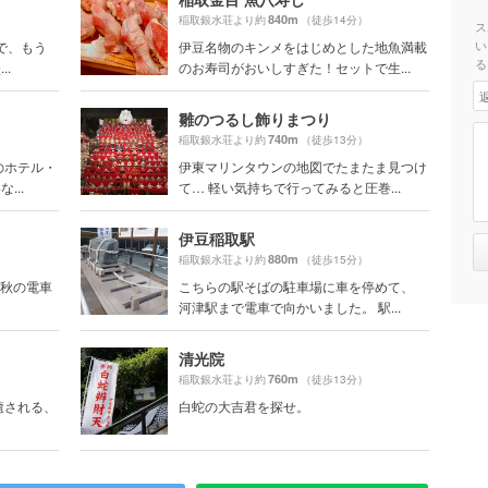
840m
）
稲取銀水荘より約
（徒歩14分）
ス
い
で、もう
伊豆名物のキンメをはじめとした地魚満載
る
..
のお寿司がおいしすぎた！セットで生...
雛のつるし飾りまつり
740m
稲取銀水荘より約
（徒歩13分）
のホテル・
伊東マリンタウンの地図でたまたま見つけ
...
て… 軽い気持ちで行ってみると圧巻...
伊豆稲取駅
880m
稲取銀水荘より約
（徒歩15分）
号「秋の電車
こちらの駅そばの駐車場に車を停めて、
河津駅まで電車で向かいました。 駅...
清光院
760m
稲取銀水荘より約
（徒歩13分）
癒される、
白蛇の大吉君を探せ。