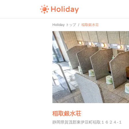
Holiday トップ
稲取銀水荘
稲取銀水荘
静岡県賀茂郡東伊豆町稲取１６２４-１