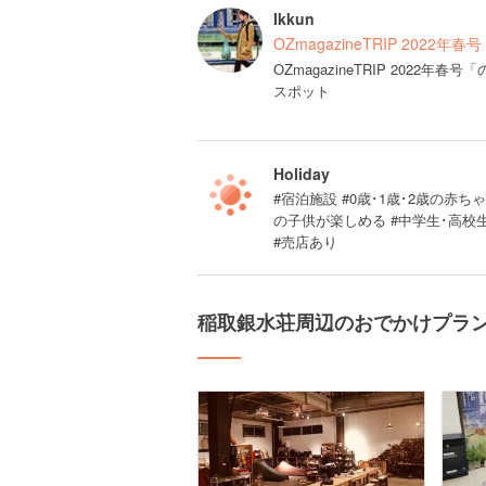
Ikkun
OZmagazineTRIP 2022
OZmagazineTRIP 202
スポット
Holiday
#宿泊施設 #0歳･1歳･2歳の赤ちゃ
の子供が楽しめる #中学生･高校
#売店あり
稲取銀水荘周辺のおでかけプラ