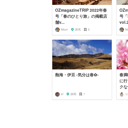
OZmagazineTRIP 2022年春
OZm
号「春のひとり旅」の掲載店
号「
舗v...
vol.
Ikkun
群馬
5
Ik
熱海・伊豆 -気分は春✿-
春満
に行
クな
er
静岡
1
り