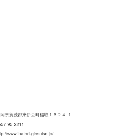
静岡県賀茂郡東伊豆町稲取１６２４-１
557-95-2211
tp://www.inatori-ginsuiso.jp/