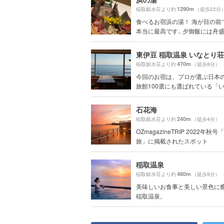
1290m
稲取銀水荘より約
（徒歩22分
食べるお宿浜の湯！ 海が目の前
本当に最高です.. 夕御飯には舟盛.
東伊豆 稲取温泉 いなとり荘
470m
稲取銀水荘より約
（徒歩8分）
今回のお宿は、プロが選ぶ日本
旅館100選にも選ばれている「いな
石花海
240m
稲取銀水荘より約
（徒歩4分）
OZmagazineTRIP 2022年秋
旅」に掲載されたスポット
稲取温泉
480m
稲取銀水荘より約
（徒歩9分）
美味しいお食事と美しい景色に
稲取温泉。