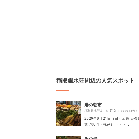
稲取銀水荘周辺の人気スポット
港の朝市
740m
稲取銀水荘より約
（徒歩13分）
2020年6月21日（日）放送 ☆
飯 700円（税込） ・・・...
浜の湯