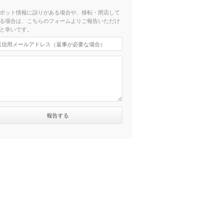
ポット情報に誤りがある場合や、移転・閉店して
る場合は、こちらのフォームよりご報告いただけ
と幸いです。