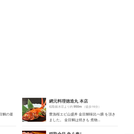
網元料理徳造丸 本店
950m
稲取銀水荘より約
（徒歩16分）
金目鯛の釜
豊漁桜エビ山盛丼 金目鯛味比べ膳 を頂き
ました。 金目鯛は焼きも 煮物...
稲取金目 魚八寿し