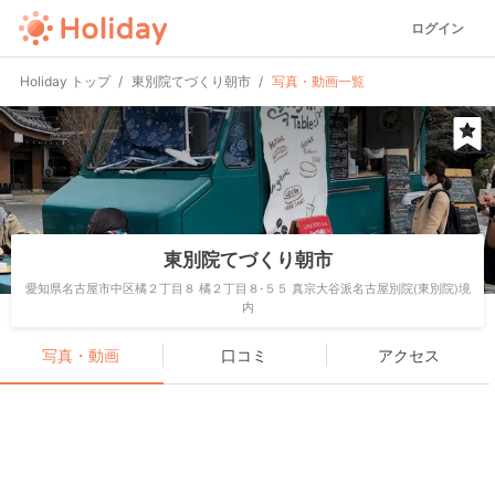
ログイン
Holiday トップ
東別院てづくり朝市
写真・動画一覧
東別院てづくり朝市
愛知県名古屋市中区橘２丁目８ 橘２丁目８-５５ 真宗大谷派名古屋別院(東別院)境
内
写真・動画
口コミ
アクセス