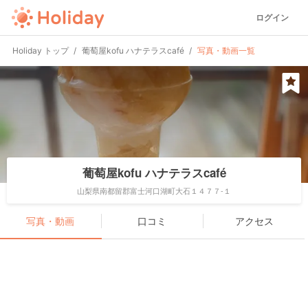
ログイン
Holiday トップ
葡萄屋kofu ハナテラスcafé
写真・動画一覧
葡萄屋kofu ハナテラスcafé
山梨県南都留郡富士河口湖町大石１４７７-１
写真・動画
口コミ
アクセス