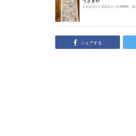
うさぎや
630m
お好み焼きＱ 西条店より約
（徒
シェアする