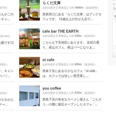
らくだ文庫
い
1680m
歩7分）
お好み焼きＱ 西条店より約
（徒歩29分）
る
せんがこの
西条田口にある「らくだ文庫」はブックカ
ャ...
フェです。 15歳以上の方が入店で...
cafe bar THE EARTH
240m
お好み焼きＱ 西条店より約
（徒歩4分）
徒歩18分）
こちらも下見地区にあります。 名前の通
す🙆‍♀️
り、昼はカフェ、夜はバーになりま...
oi cafe
490m
歩9分）
お好み焼きＱ 西条店より約
（徒歩9分）
す。キャン
西条下見にある小さなカフェ「oi cafe」
♡...
は、カフェでは珍しい夜営業し...
yuu coffee
470m
お好み焼きＱ 西条店より約
（徒歩8分）
歩5分）
西条下見の有名なラーメン屋さん「ごんぞ
パスタが人
う」の隣に最近オープンしたカフェ「...
...