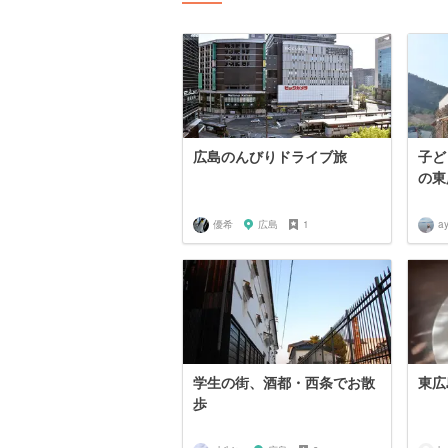
広島のんびりドライブ旅
子ど
の東
優希
広島
1
a
学生の街、酒都・西条でお散
東広
歩