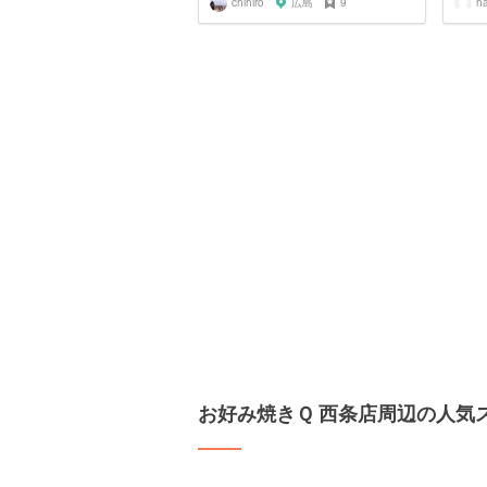
chihiro
広島
9
h
お好み焼きＱ 西条店周辺の人気