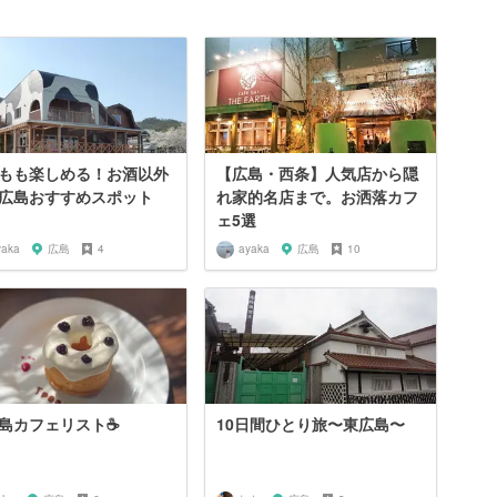
もも楽しめる！お酒以外
【広島・西条】人気店から隠
広島おすすめスポット
れ家的名店まで。お洒落カフ
ェ5選
yaka
広島
4
ayaka
広島
10
島カフェリスト☕️
10日間ひとり旅〜東広島〜