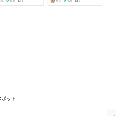
aha
広島
6
れな
広島
3
スポット
ス