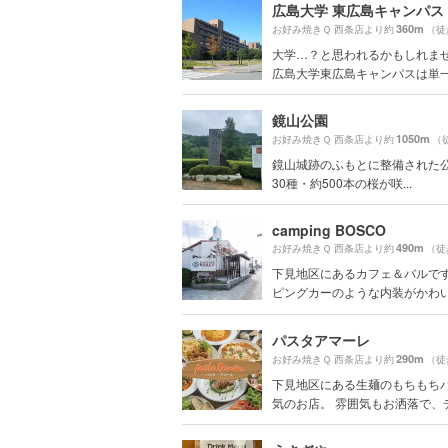
広島大学 東広島キャンパス
360m
お好み焼きＱ 西条店より約
（徒
大学…？と思われるかもしれま
広島大学東広島キャンパスは単一キ
鏡山公園
1050m
お好み焼きＱ 西条店より約
（
鏡山城跡のふもとに整備された公園で
30種・約500本の桜が咲...
camping BOSCO
490m
お好み焼きＱ 西条店より約
（徒
下見地区にあるカフェ＆バルで
ピングカーのような内装がかわいい
パスタアマーレ
290m
お好み焼きＱ 西条店より約
（徒
下見地区にある生麺のもちもち
気のお店。 雰囲気もお洒落で、デー