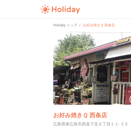
Holiday トップ
お好み焼きＱ 西条店
お好み焼きＱ 西条店
広島県東広島市西条下見６丁目１１-３５