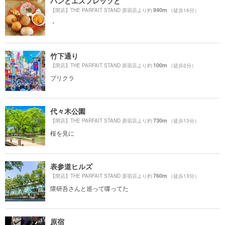
パンとエスプレッソと
940m
【閉店】THE PARFAIT STAND 原宿店より約
（徒歩16分）
・
竹下通り
100m
【閉店】THE PARFAIT STAND 原宿店より約
（徒歩2分）
プリクラ
代々木公園
730m
【閉店】THE PARFAIT STAND 原宿店より約
（徒歩13分）
桜を見に
表参道ヒルズ
760m
【閉店】THE PARFAIT STAND 原宿店より約
（徒歩13分）
隈研吾さんと巡って喋ってた
原宿