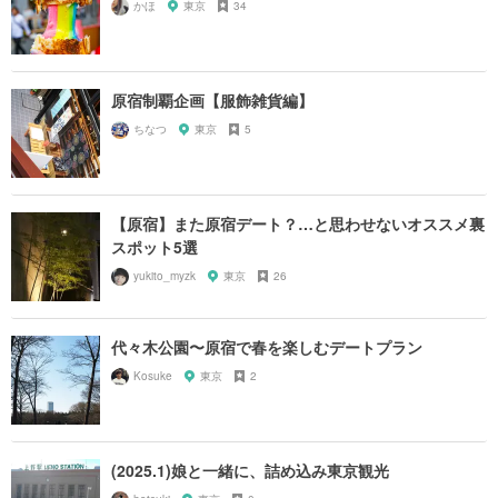
かほ
東京
34
原宿制覇企画【服飾雑貨編】
ちなつ
東京
5
【原宿】また原宿デート？…と思わせないオススメ裏
スポット5選
yukito_myzk
東京
26
代々木公園〜原宿で春を楽しむデートプラン
Kosuke
東京
2
(2025.1)娘と一緒に、詰め込み東京観光