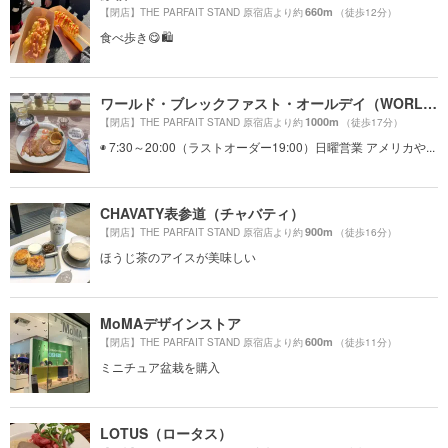
660m
【閉店】THE PARFAIT STAND 原宿店より約
（徒歩12分）
食べ歩き😋🛍
ワールド・ブレックファスト・オールデイ（WORLD BREAKFAST ALLDAY）
1000m
【閉店】THE PARFAIT STAND 原宿店より約
（徒歩17分）
◉ 7:30～20:00（ラストオーダー19:00）日曜営業 アメリカや...
CHAVATY表参道（チャバティ）
900m
【閉店】THE PARFAIT STAND 原宿店より約
（徒歩16分）
ほうじ茶のアイスが美味しい
MoMAデザインストア
600m
【閉店】THE PARFAIT STAND 原宿店より約
（徒歩11分）
ミニチュア盆栽を購入
LOTUS（ロータス）