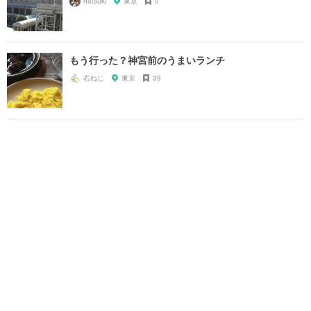
hatsuki
東京
0
もう行った？神宮前のうまいランチ
右ねじ
東京
39