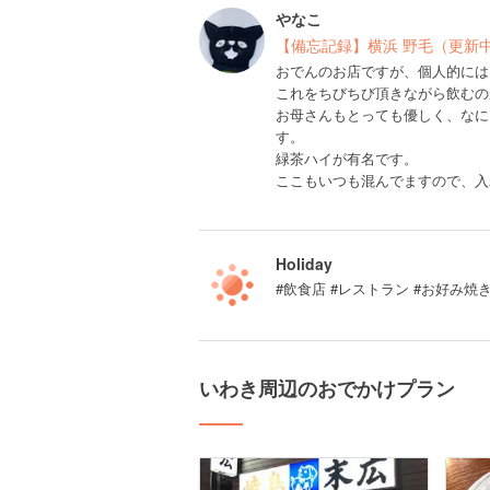
やなこ
【備忘記録】横浜 野毛（更新
おでんのお店ですが、個人的には
これをちびちび頂きながら飲むの
お母さんもとっても優しく、なに
す。
緑茶ハイが有名です。
ここもいつも混んでますので、入
Holiday
#飲食店 #レストラン #お好み焼
いわき周辺のおでかけプラン