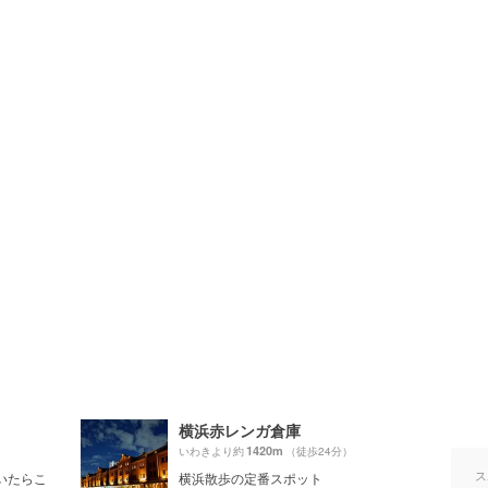
横浜赤レンガ倉庫
1420m
いわきより約
（徒歩24分）
ス
いたらこ
横浜散歩の定番スポット