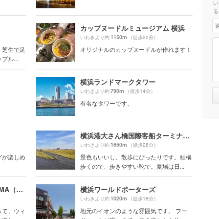
い
る
カップヌードルミュージアム 横浜
1150m
いわきより約
（徒歩20分）
、芝生で足
オリジナルのカップヌードルが作れます！
ル...
横浜ランドマークタワー
790m
いわきより約
（徒歩14分）
有名なタワーです。
横浜港大さん橋国際客船ターミナル（大さん橋）
1650m
いわきより約
（徒歩28分）
グが楽しめ
景色もいいし、散歩にぴったりです。結構
歩くので、歩きやすい靴で。夏場は日...
MARINE＆WALK YOKOHAMA（マリン アンド ウォーク ヨコハマ）
横浜ワールドポーターズ
1020m
いわきより約
（徒歩18分）
って、ウィ
地元のイオンのような雰囲気です。 フー