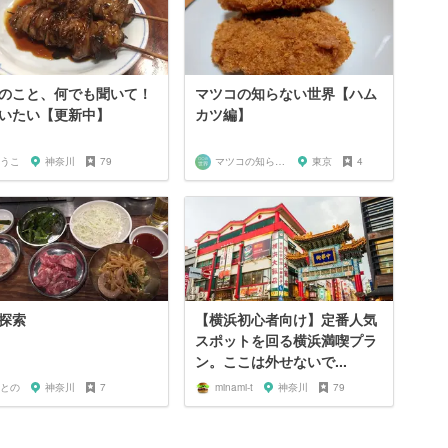
のこと、何でも聞いて！
マツコの知らない世界【ハム
いたい【更新中】
カツ編】
うこ
神奈川
79
マツコの知らない世界マニア
東京
4
探索
【横浜初心者向け】定番人気
スポットを回る横浜満喫プラ
ン。ここは外せないで...
との
神奈川
7
minami-t
神奈川
79