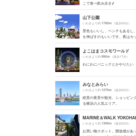
こで食べ飲み歩き♪
山下公園
1760m
いわきより約
（徒歩30分）
景色もいいし、ベンチもあるし
を伸ばすのもいいです。夜はカップ
よこはまコスモワールド
990m
いわきより約
（徒歩17分）
わにわにパニックとかやりたい
みなとみらい
1270m
いわきより約
（徒歩22分）
絶景の夜景や観光、ショッピン
る横浜の人気エリア。
1300m
いわきより約
（徒歩22分）
お買い物スポット。開放感があ