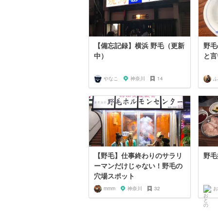
【備忘記録】横浜 野毛（更新
野毛
中）
と言
やなこ
神奈川
14
ふ
【野毛】仕事終わりのサラリ
野毛
ーマンだけじゃない！野毛の
穴場スポット
mmm
神奈川
32
お