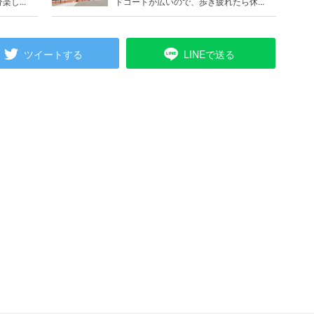
し...
ドコートが広いので、歩き疲れたら休...
ツイートする
LINEで送る