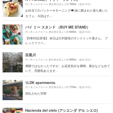
780m
代々木ミルクホール 恵比寿分店より約
（徒歩14分）
お目当てのパンケーキモーニング🍽 緑に囲まれた落ち着いた
カフェ。今回はテ...
バイ ミー スタンド （BUY ME STAND）
840m
代々木ミルクホール 恵比寿分店より約
（徒歩14分）
【9巻50話登場】 休日は行列覚悟のサンドイッチ屋さん。 ブ
レックファー...
目黒川
900m
代々木ミルクホール 恵比寿分店より約
（徒歩16分）
満開ではなかったですが、お花見気分を満喫。屋台なども出て
いて、雰囲気あります。
1LDK apartments.
770m
代々木ミルクホール 恵比寿分店より約
（徒歩13分）
洗礼された空間
Hacienda del cielo (アシエンダ デル シエロ)