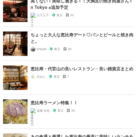
高くない！美味し過ぎる！！大満足の焼き肉屋さん i
n Tokyo ※追加予定
玉子王子
東京
30
ちょっと大人な恵比寿デート♡パンとビールと焼き肉
と。
teriyaki
東京
99
恵比寿・代官山の良いレストラン・良い雑貨店まとめ
右ねじ
東京
7
恵比寿ラーメン特集！！
遠藤 祐也
東京
36
あの食通と厳選した恵比寿の最高に美味しいランチを