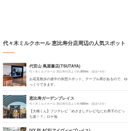
代々木ミルクホール 恵比寿分店周辺の人気スポット
代官山 蔦屋書店(TSUTAYA)
800m
代々木ミルクホール 恵比寿分店より約
（徒歩14分）
お花見散歩の途中の休憩スポット。テーブル席があるので、ゆ
っくりできます。
恵比寿ガーデンプレイス
680m
代々木ミルクホール 恵比寿分店より約
（徒歩12分）
【大橋くん】フジテレビ「めざましテレビ/なにわ男子のどっ
ち派！？」ロケ地
IVY PLACE(アイヴィープレイス)