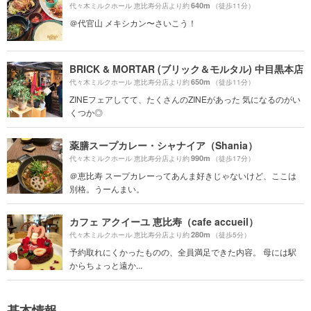
640m
代々木ミルクホール 恵比寿分店より約
（徒歩11分）
＠代官山 メキシカン〜さいこう！
BRICK & MORTAR (ブリック＆モルタル) 中目黒本店
650m
代々木ミルクホール 恵比寿分店より約
（徒歩11分）
ZINEフェアしてて、たくさんのZINEがあった 気になるのがい
くつか◎
薬膳スープカレー・シャナイア（Shania）
990m
代々木ミルクホール 恵比寿分店より約
（徒歩17分）
＠恵比寿 スープカレーってあんま好きじゃないけど、ここは
別格。うーんまい。
カフェ アクイーユ 恵比寿（cafe accueil）
280m
代々木ミルクホール 恵比寿分店より約
（徒歩5分）
予約取れにくかったものの、全員満足できた内容。 母には駅
からちょっと遠か...
基本情報