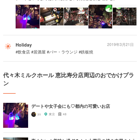
Holiday
2019年3月21日
#飲食店 #居酒屋 #バー・ラウンジ #鉄板焼
代々木ミルクホール 恵比寿分店周辺のおでかけプラ
ン
デートや女子会にも♡都内の可愛いお店
yu
東京
48