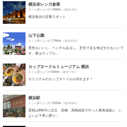
横浜赤レンガ倉庫
1050m
さくら通りより約
（徒歩18分）
横浜散歩の定番スポット
山下公園
1790m
さくら通りより約
（徒歩30分）
景色もいいし、ベンチもあるし、芝生で足を伸ばすのもいいで
す。夜はカップル...
カップヌードルミュージアム 横浜
630m
さくら通りより約
（徒歩11分）
オリジナルのカップヌードルが作れます！
横浜駅
1520m
さくら通りより約
（徒歩26分）
翌朝は8時半に出立 前橋、高崎経由でやっと東海道線に い
よいよ下界に降り...