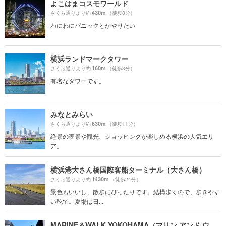
よこはまコスモワールド
430m
さくら通りより約
（徒歩8分）
わにわにパニックとかやりたい
横浜ランドマークタワー
160m
さくら通りより約
（徒歩3分）
有名なタワーです。
みなとみらい
630m
さくら通りより約
（徒歩11分）
絶景の夜景や観光、ショッピングが楽しめる横浜の人気エリ
ア。
横浜港大さん橋国際客船ターミナル（大さん橋）
1430m
さくら通りより約
（徒歩24分）
景色もいいし、散歩にぴったりです。結構歩くので、歩きやす
い靴で。夏場は日...
MARINE＆WALK YOKOHAMA（マリン アンド ウォーク ヨコハマ）