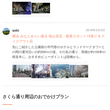
seki
2018年3月4日
横浜 みなとみらい基点 桜お花見・散策スポット15巡り & テ
イクアウト店
先にご紹介した公園前の半円形のホテルとランドマークタワーと
の間の運河沿いの約500ｍの道。その名の通り、両側が約100本の
桜並木に。おすすめビューポイントは陸橋から。
さくら通り周辺のおでかけプラン