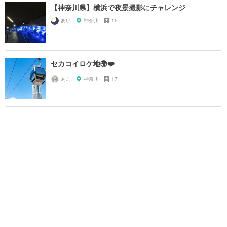
【神奈川県】横浜で夜景撮影にチャレンジ
あい
神奈川
15
セカコイロケ地🌍❤️
あこ
神奈川
17