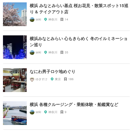
横浜 みなとみらい基点 桜お花見・散策スポット15巡
り & テイクアウト店
seki
神奈川
14
横浜みなとみらい 心もきらめく 冬のイルミネーショ
ン巡り
seki
神奈川
35
なにわ男子ロケ地めぐり
ゆきすけ
東京
186
横浜 各種クルージング・乗船体験・船鑑賞など
seki
神奈川
9