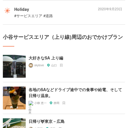
Holiday
2020年9月23日
#サービスエリア #道路
小谷サービスエリア（上り線)周辺のおでかけプラン
大好きなSA 上り編
skylove
山口
各地のSAなどドライブ途中での食事や給電、そして
日帰り温泉。
小柳 恵一
静岡
日帰り🦌東京－広島