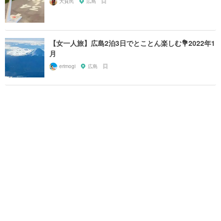
大貧民
広島
【女一人旅】広島2泊3日でとことん楽しむ💐2022年1
月
erimogi
広島