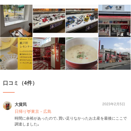
口コミ（4件）
大貧民
2023年2月5日
日帰り🦌東京－広島
時間に余裕があったので､買い足りなかったお土産を最後にここで
調達しました｡