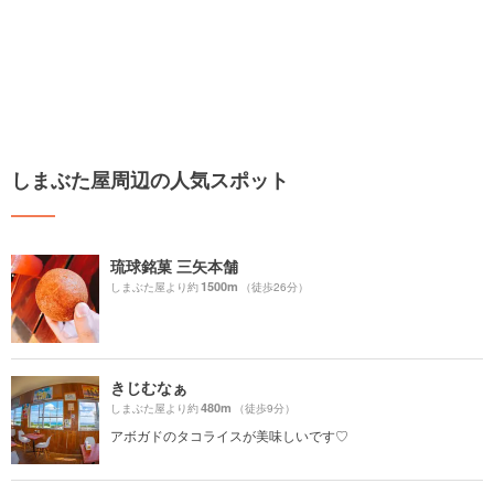
しまぶた屋周辺の人気スポット
琉球銘菓 三矢本舗
1500m
しまぶた屋より約
（徒歩26分）
きじむなぁ
480m
しまぶた屋より約
（徒歩9分）
アボガドのタコライスが美味しいです♡