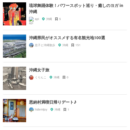
琉球舞踊体験！パワースポット巡り・癒しのヨガ in
沖縄
api
沖縄
5
沖縄県民がオススメする有名観光地100選
息子と沖縄散歩
沖縄
151
沖縄女子旅
くりんこ
沖縄
0
恩納村満喫日帰りデート♪
hidemijoy
沖縄
1