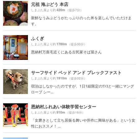
元祖 海ぶどう 本店
420m
しまぶた屋より約
（徒歩7分）
新鮮なうみぶどうがたっぷりのった丼を楽しんでいただけま
す。
ふくぎ
1780m
しまぶた屋より約
（徒歩30分）
恩納村万座毛近くにある古民家そば屋さん
サーフサイド ベッド アンド ブレックファスト
1910m
しまぶた屋より約
（徒歩32分）
宿泊はしなかったのですが、1日1組限定のﾜﾝｺと一緒にマング
ローブ シー...
恩納村ふれあい体験学習センター
910m
しまぶた屋より約
（徒歩16分）
「女磨きとして立ち居振る舞いや所作に興味がある」という女
性におススメ！ ...