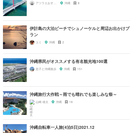
アツラエおすすめ旅プラン！
沖縄
8
伊計島の大泊ビーチでシュノーケルと周辺お出かけプ
ラン
ユミ
沖縄
2
沖縄県民がオススメする有名観光地100選
息子と沖縄散歩
沖縄
151
沖縄旅行大作戦～雨でも晴れでも楽しみな祭～
山崎 雄太
沖縄
18
沖縄自転車一人旅(4泊5日)2021.12