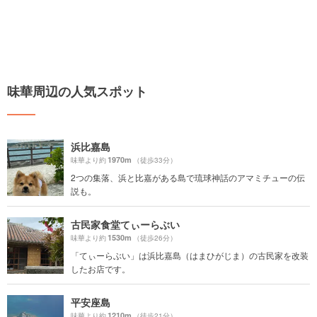
味華周辺の人気スポット
浜比嘉島
1970m
味華より約
（徒歩33分）
2つの集落、浜と比嘉がある島で琉球神話のアマミチューの伝
説も。
古民家食堂てぃーらぶい
1530m
味華より約
（徒歩26分）
「てぃーらぶい」は浜比嘉島（はまひがじま）の古民家を改装
したお店です。
平安座島
1210m
味華より約
（徒歩21分）