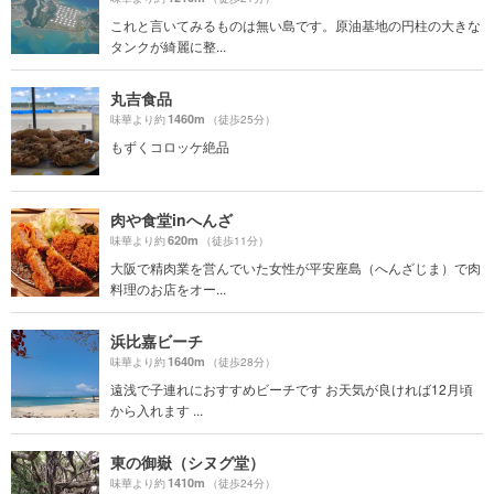
これと言いてみるものは無い島です。原油基地の円柱の大きな
タンクが綺麗に整...
丸吉食品
1460m
味華より約
（徒歩25分）
もずくコロッケ絶品
肉や食堂inへんざ
620m
味華より約
（徒歩11分）
大阪で精肉業を営んでいた女性が平安座島（へんざじま）で肉
料理のお店をオー...
浜比嘉ビーチ
1640m
味華より約
（徒歩28分）
遠浅で子連れにおすすめビーチです お天気が良ければ12月頃
から入れます ...
東の御嶽（シヌグ堂）
1410m
味華より約
（徒歩24分）