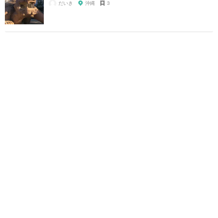
だいき
沖縄
3