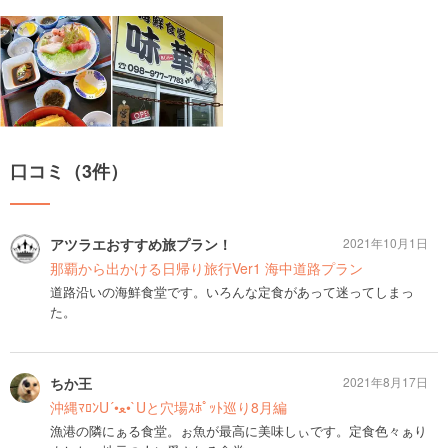
口コミ（3件）
アツラエおすすめ旅プラン！
2021年10月1日
那覇から出かける日帰り旅行Ver1 海中道路プラン
道路沿いの海鮮食堂です。いろんな定食があって迷ってしまっ
た。
ちか王
2021年8月17日
沖縄ﾏﾛﾝU´•ﻌ•`Uと穴場ｽﾎﾟｯﾄ巡り8月編
漁港の隣にぁる食堂。ぉ魚が最高に美味しぃです。定食色々ぁり