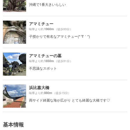
沖縄で1番大きいらしい
アマミチュー
1960m
味華より約
（徒歩33分）
子授かりで有名なアマミチュー(*´∇｀*)
アマミチューの墓
1850m
味華より約
（徒歩31分）
不思議なスポット
浜比嘉大橋
880m
味華より約
（徒歩15分）
両サイド綺麗な海が広がり とても綺麗な大橋です♡
基本情報