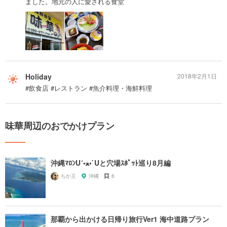
ました。地元の人に愛される食堂
Holiday
2018年2月1日
#飲食店 #レストラン #魚介料理・海鮮料理
味華周辺のおでかけプラン
沖縄ﾏﾛﾝU´•ﻌ•`Uと穴場ｽﾎﾟｯﾄ巡り8月編
ちか王
沖縄
6
那覇から出かける日帰り旅行Ver1 海中道路プラン