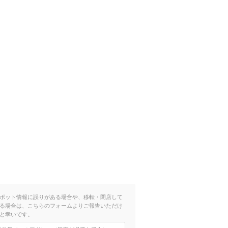
ポット情報に誤りがある場合や、移転・閉店して
る場合は、こちらのフォームよりご報告いただけ
と幸いです。