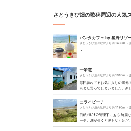
さとうきび畑の歌碑周辺の人気
バンタカフェ by 星野リゾ
1450m
さとうきび畑の歌碑より約
（徒
・
一翠窯
1910m
さとうきび畑の歌碑より約
（徒
毎回訪ねてるお気に入りの窯元
もまた買ってしまいました。新しい
ニライビーチ
1190m
さとうきび畑の歌碑より約
（徒
日航ｱﾘﾋﾞﾗの管理下にぁる 綺麗
ーチ。潮が引くと波もなく足だ..