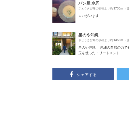
パン屋 水円
1730m
さとうきび畑の歌碑より約
（徒
ロバがいます
星のや沖縄
1450m
さとうきび畑の歌碑より約
（徒
星のや沖縄 沖縄の自然の力で
玉を使ったトリートメント
シェアする