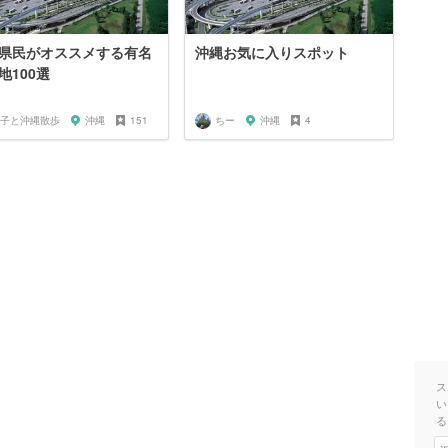
県民がオススメする有名
沖縄お気に入りスポット
地100選
子と沖縄散歩
沖縄
151
ちー
沖縄
4
ス
い
る