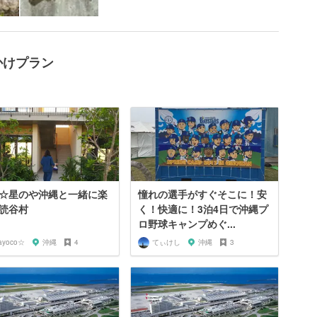
かけプラン
☆星のや沖縄と一緒に楽
憧れの選手がすぐそこに！安
読谷村
く！快適に！3泊4日で沖縄プ
ロ野球キャンプめぐ...
ayoco☆
沖縄
4
てぃけし
沖縄
3