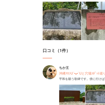
口コミ（1件）
ちか王
沖縄ﾏﾛﾝU´•ﻌ•`Uと穴場ｽﾎﾟ
平和を願う歌碑です。傍に行けば