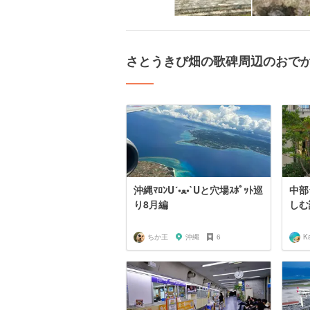
さとうきび畑の歌碑周辺のおで
沖縄ﾏﾛﾝU´•ﻌ•`Uと穴場ｽﾎﾟｯﾄ巡
中部
り8月編
しむ
ちか王
沖縄
6
K