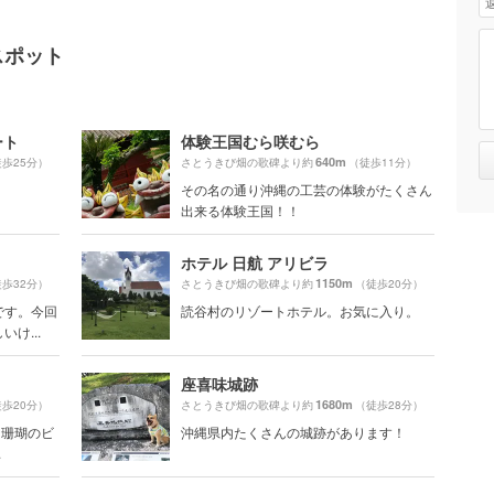
スポット
ート
体験王国むら咲むら
640m
歩25分）
さとうきび畑の歌碑より約
（徒歩11分）
その名の通り沖縄の工芸の体験がたくさん
出来る体験王国！！
ホテル 日航 アリビラ
1150m
歩32分）
さとうきび畑の歌碑より約
（徒歩20分）
です。今回
読谷村のリゾートホテル。お気に入り。
け...
座喜味城跡
1680m
歩20分）
さとうきび畑の歌碑より約
（徒歩28分）
な珊瑚のビ
沖縄県内たくさんの城跡があります！
.