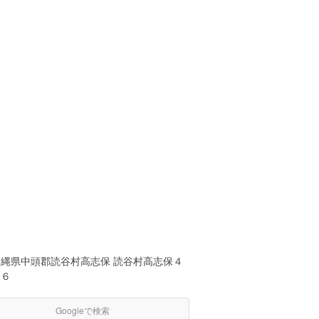
沖縄県中頭郡読谷村高志保 読谷村高志保４
９６
Googleで検索