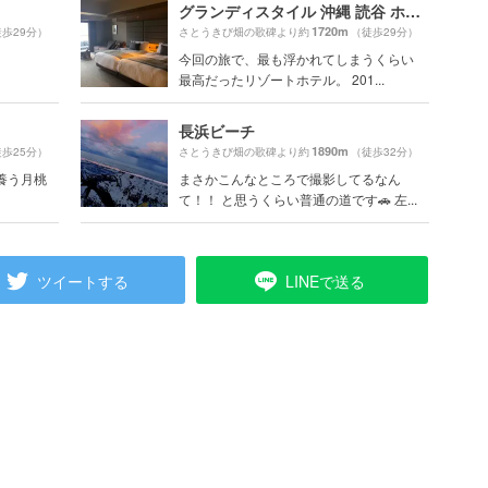
グランディスタイル 沖縄 読谷 ホテル＆リゾート
1720m
歩29分）
さとうきび畑の歌碑より約
（徒歩29分）
今回の旅で、最も浮かれてしまうくらい
最高だったリゾートホテル。 201...
長浜ビーチ
1890m
歩25分）
さとうきび畑の歌碑より約
（徒歩32分）
養う月桃
まさかこんなところで撮影してるなん
て！！ と思うくらい普通の道です🚗 左...
ツイートする
LINEで送る