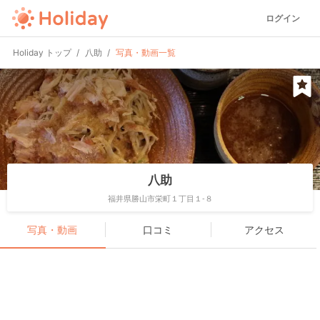
ログイン
Holiday トップ
八助
写真・動画一覧
八助
福井県勝山市栄町１丁目１-８
写真・動画
口コミ
アクセス