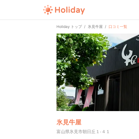
Holiday トップ
氷見牛屋
口コミ一覧
氷見牛屋
富山県氷見市朝日丘１-４１