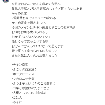
今日はおぼんごはんを求めて六甲へ
阪急六甲駅とJR六甲道駅のちょうど間くらいにある
かもめ食堂
2週間替わりでメニューの変わる
かもめ定食を頂きました。
今回のメインはチキン南蛮とさごしの西京焼き
お肉もお魚も食べられるし
おかずもいろいろついていて
優しくってほっこりする味
おぼんごはんっていいなって思えます
畳で座って食べられるのも嬉しい
またお気に入りのお店増えました
.
•チキン南蛮
•さごしの西京焼き
•ポークビーンズ
•マカロニサラダ
•さつま芋とひじきのごま酢和え
•白菜と厚揚げのたまごとじ
•大根とじゃこの甘辛炒め
•ごはん
•みそ汁