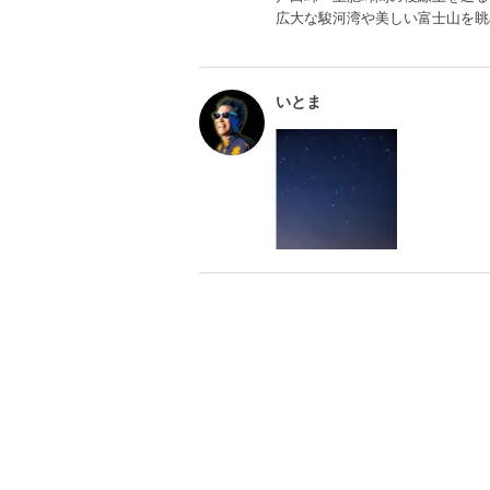
広大な駿河湾や美しい富士山を眺
いとま