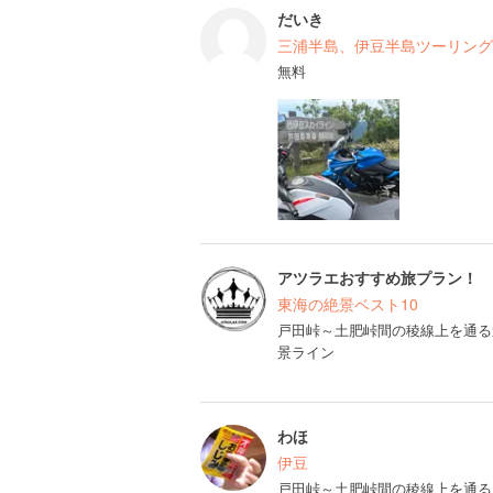
だいき
三浦半島、伊豆半島ツーリング（2
無料
アツラエおすすめ旅プラン！
東海の絶景ベスト10
戸田峠～土肥峠間の稜線上を通る
景ライン
わほ
伊豆
戸田峠～土肥峠間の稜線上を通る