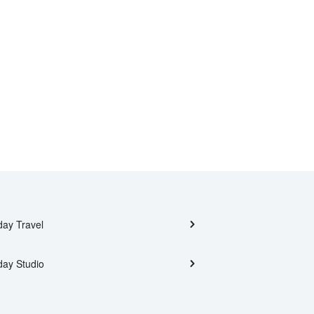
day Travel
day Studio