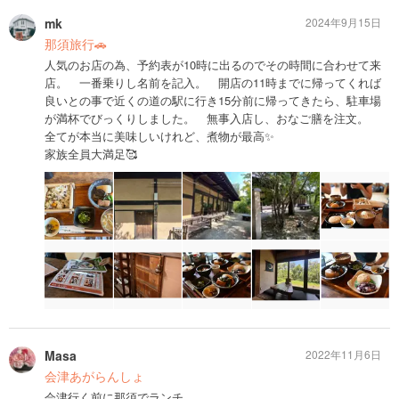
mk
2024年9月15日
那須旅行🚗
人気のお店の為、予約表が10時に出るのでその時間に合わせて来
店。 一番乗りし名前を記入。 開店の11時までに帰ってくれば
良いとの事で近くの道の駅に行き15分前に帰ってきたら、駐車場
が満杯でびっくりしました。 無事入店し、おなご膳を注文。
全てが本当に美味しいけれど、煮物が最高✨
家族全員大満足🥰
Masa
2022年11月6日
会津あがらんしょ
会津行く前に那須でランチ