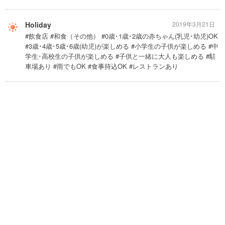
Holiday
2019年3月21日
#飲食店 #和食（その他） #0歳･1歳･2歳の赤ちゃん(乳児･幼児)OK
#3歳･4歳･5歳･6歳(幼児)が楽しめる #小学生の子供が楽しめる #中
学生･高校生の子供が楽しめる #子供と一緒に大人も楽しめる #駐
車場あり #雨でもOK #食事持込OK #レストランあり