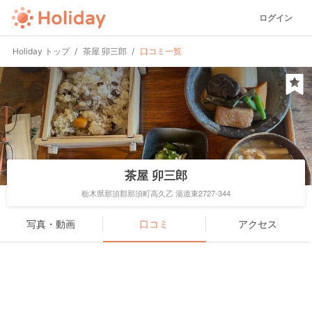
ログイン
Holiday トップ
茶屋 卯三郎
口コミ一覧
茶屋 卯三郎
栃木県那須郡那須町高久乙 湯道東2727-344
写真・動画
口コミ
アクセス