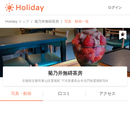
ログイン
Holiday トップ
菊乃井無碍茶房
写真・動画一覧
菊乃井無碍茶房
京都府京都市東山区鷲尾町 下河原通高台寺北門前鷲尾町524
写真・動画
口コミ
アクセス