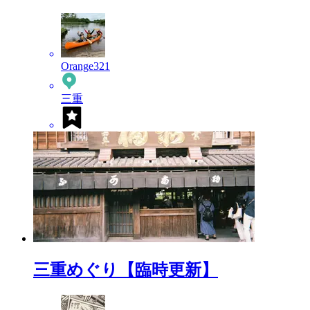
Orange321
三重
三重めぐり【臨時更新】