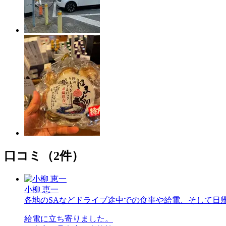
口コミ（2件）
小柳 恵一
各地のSAなどドライブ途中での食事や給電、そして日
給電に立ち寄りました。