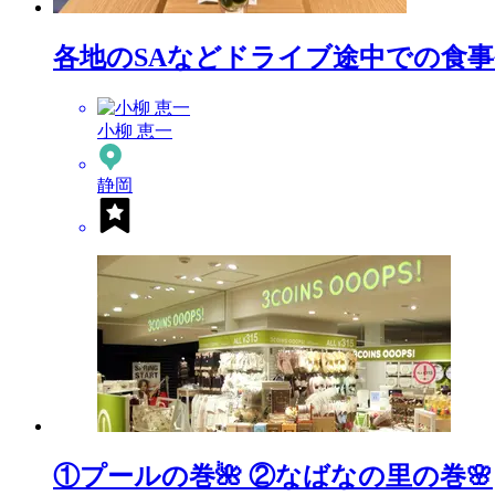
各地のSAなどドライブ途中での食
小柳 恵一
静岡
①プールの巻🌺 ②なばなの里の巻🌸