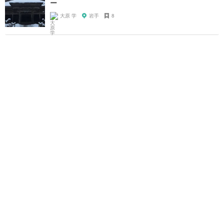
ー
大原 学
岩手
8