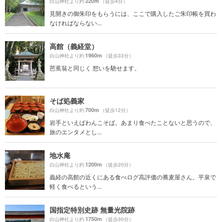
220m
白山神社より約
（徒歩4分）
見開きの御朱印をもらうには、ここで購入したご朱印帳を買わ
なければならない...
高館（義経堂）
1960m
白山神社より約
（徒歩33分）
芭蕉翁と同じく 想いを馳せます。
そば処義家
700m
白山神社より約
（徒歩12分）
岩手といえばわんこそば。あまり食べたことないと思うので、
旅のエンタメとし...
地水庵
1200m
白山神社より約
（徒歩20分）
義経の高館の近くにある食べログ高評価の蕎麦屋さん。平泉で
軽く食べるという...
国指定特別史跡 無量光院跡
1750m
白山神社より約
（徒歩30分）