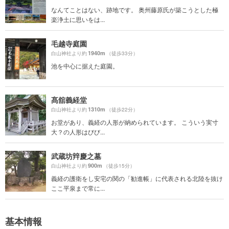
なんてことはない、跡地です。 奥州藤原氏が築こうとした極
楽浄土に思いをは...
毛越寺庭園
1940m
白山神社より約
（徒歩33分）
池を中心に据えた庭園。
髙舘義経堂
1310m
白山神社より約
（徒歩22分）
お堂があり、義経の人形が納められています。 こういう実寸
大？の人形はびび...
武蔵坊辡慶之墓
900m
白山神社より約
（徒歩15分）
義経の護衛をし安宅の関の「勧進帳」に代表される北陸を抜け
ここ平泉まで常に...
基本情報