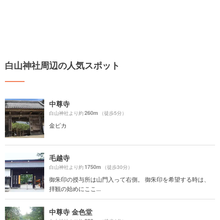
白山神社周辺の人気スポット
中尊寺
260m
白山神社より約
（徒歩5分）
金ピカ
毛越寺
1750m
白山神社より約
（徒歩30分）
御朱印の授与所は山門入って右側。 御朱印を希望する時は、
拝観の始めにここ...
中尊寺 金色堂