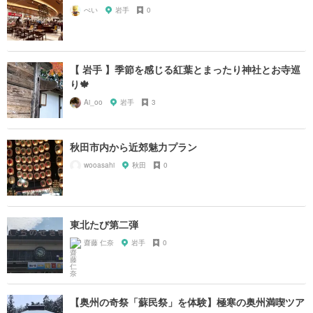
ぺい
岩手
0
【 岩手 】季節を感じる紅葉とまったり神社とお寺巡
り🍁
Ai_oo
岩手
3
秋田市内から近郊魅力プラン
wooasahi
秋田
0
東北たび第二弾
齋藤 仁奈
岩手
0
【奥州の奇祭「蘇民祭」を体験】極寒の奥州満喫ツア