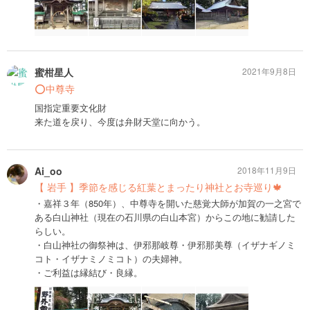
蜜柑星人
2021年9月8日
⭕️中尊寺
国指定重要文化財
来た道を戻り、今度は弁財天堂に向かう。
Ai_oo
2018年11月9日
【 岩手 】季節を感じる紅葉とまったり神社とお寺巡り🍁
・嘉祥３年（850年）、中尊寺を開いた慈覚大師が加賀の一之宮で
ある白山神社（現在の石川県の白山本宮）からこの地に勧請した
らしい。
・白山神社の御祭神は、伊邪那岐尊・伊邪那美尊（イザナギノミ
コト・イザナミノミコト）の夫婦神。
・ご利益は縁結び・良縁。