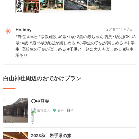
Holiday
2018年11月7日
#寺院 #神社 #宗教施設 #0歳･1歳･2歳の赤ちゃん(乳児･幼児)OK #3
歳･4歳･5歳･6歳(幼児)が楽しめる #小学生の子供が楽しめる #中学
生･高校生の子供が楽しめる #子供と一緒に大人も楽しめる #駐車
場あり
白山神社周辺のおでかけプラン
⭕️中尊寺
蜜柑星人
岩手
0
2023秋 岩手県の旅