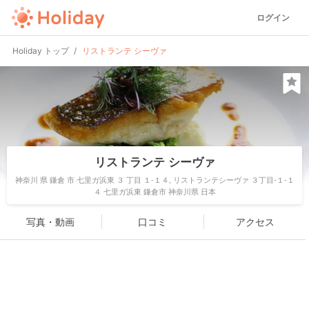
ログイン
Holiday トップ
リストランテ シーヴァ
リストランテ シーヴァ
神奈川 県 鎌倉 市 七里ガ浜東 ３ 丁目 １-１４, リストランテシーヴァ ３丁目-１-１
４ 七里ガ浜東 鎌倉市 神奈川県 日本
写真・動画
口コミ
アクセス