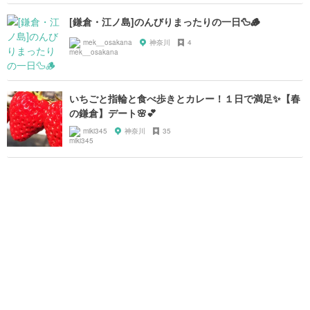
[鎌倉・江ノ島]のんびりまったりの一日🦆🪵
mek__osakana
神奈川
4
いちごと指輪と食べ歩きとカレー！１日で満足✨【春
の鎌倉】デート🌸💕
miki345
神奈川
35