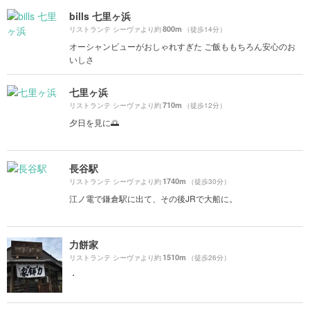
bills 七里ヶ浜
800m
リストランテ シーヴァより約
（徒歩14分）
オーシャンビューがおしゃれすぎた ご飯ももちろん安心のお
いしさ
七里ヶ浜
710m
リストランテ シーヴァより約
（徒歩12分）
夕日を見に🌅
長谷駅
1740m
リストランテ シーヴァより約
（徒歩30分）
江ノ電で鎌倉駅に出て、その後JRで大船に。
力餅家
1510m
リストランテ シーヴァより約
（徒歩26分）
・