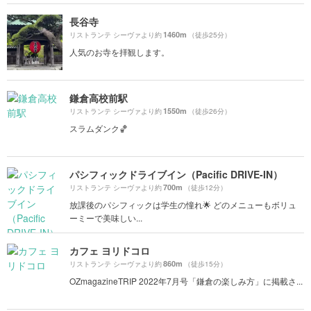
長谷寺
1460m
リストランテ シーヴァより約
（徒歩25分）
人気のお寺を拝観します。
鎌倉高校前駅
1550m
リストランテ シーヴァより約
（徒歩26分）
スラムダンク🏀
パシフィックドライブイン（Pacific DRIVE-IN）
700m
リストランテ シーヴァより約
（徒歩12分）
放課後のパシフィックは学生の憧れ🌟 どのメニューもボリュ
ーミーで美味しい...
カフェ ヨリドコロ
860m
リストランテ シーヴァより約
（徒歩15分）
OZmagazineTRIP 2022年7月号「鎌倉の楽しみ方」に掲載さ...