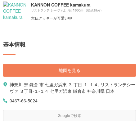
KANNON COFFEE kamakura
1650m
リストランテ シーヴァより約
（徒歩28分）
大仏クッキーが可愛い🫶
基本情報
地図を見る
神奈川 県 鎌倉 市 七里ガ浜東 ３ 丁目 １-１４, リストランテシー
ヴァ ３丁目-１-１４ 七里ガ浜東 鎌倉市 神奈川県 日本
0467-66-5024
Googleで検索