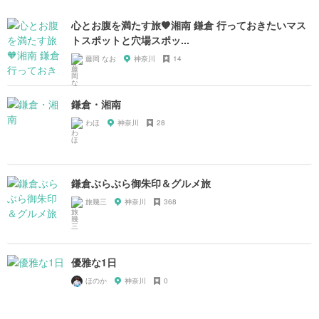
心とお腹を満たす旅🧡湘南 鎌倉 行っておきたいマス
トスポットと穴場スポッ...
藤岡 なお
神奈川
14
鎌倉・湘南
わほ
神奈川
28
鎌倉ぶらぶら御朱印＆グルメ旅
旅幾三
神奈川
368
優雅な1日
ほのか
神奈川
0