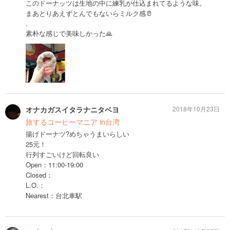
このドーナッツは生地の中に練乳が仕込まれてるような味。
まあとりあえずとんでもないらミルク感🥛
.
素朴な感じで美味しかった🙏
オナカガスイタラナニタベヨ
2018年10月23日
旅するコーヒーマニア in台湾
揚げドーナツ?めちゃうまいらしい
25元！
行列すごいけど回転良い
Open：11:00-19:00
Closed：
L.O.：
Nearest：台北車駅