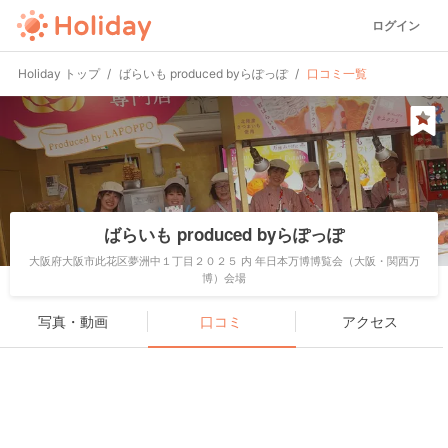
ログイン
Holiday トップ
ばらいも produced byらぽっぽ
口コミ一覧
ばらいも produced byらぽっぽ
大阪府大阪市此花区夢洲中１丁目２０２５ 内 年日本万博博覧会（大阪・関西万
博）会場
写真・動画
口コミ
アクセス