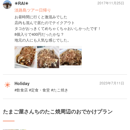
✳︎RAI✳︎
2017年11月25日
淡路島ツアー日帰り
お昼時間に行くと激混みでした
店内も混んで居たのでテイクアウト
タコがおっきくてめちゃくちゃおいしかったです！
8個入りで400円だったかな？
地元の人にも人気な感じでした。
Holiday
2023年7月11日
#飲食店 #定食・食堂 #たこ焼き
たまご屋さんちのたこ焼周辺のおでかけプラン