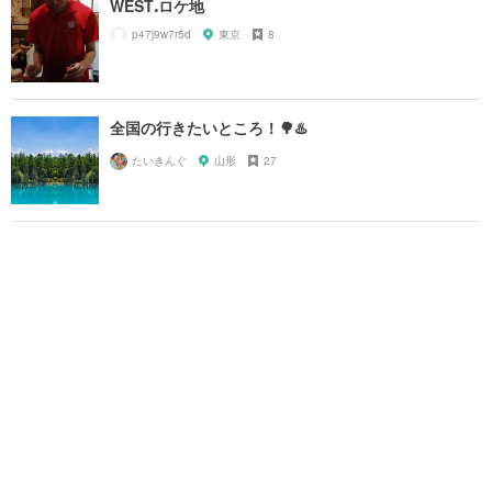
WESTꓸロケ地
p47j9w7r5d
東京
8
全国の行きたいところ！🌳♨️
たいきんぐ
山形
27