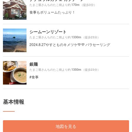
170m
たまご屋さんちのたこ焼より約
（徒歩3分）
食事もボリュームたっぷり！
シームーンリゾート
1330m
たまご屋さんちのたこ焼より約
（徒歩23分）
2024.8.27やすとものキメツケ💚💜 パラセーリング
銀麺
1350m
たまご屋さんちのたこ焼より約
（徒歩23分）
#食事
基本情報
地図を見る