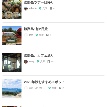
淡路島ツアー日帰り
✳︎RAI✳︎
兵庫
4
淡路島1泊2日旅
ksm
兵庫
8
淡路島、カフェ巡り
awaji
兵庫
14
2020年秋おすすめスポット
南あわじ ten ten ten
兵庫
2