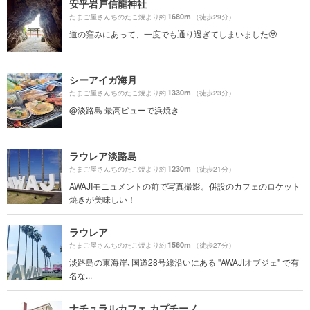
安乎岩戸信龍神社
1680m
たまご屋さんちのたこ焼より約
（徒歩29分）
道の窪みにあって、一度でも通り過ぎてしまいました🥹
シーアイガ海月
1330m
たまご屋さんちのたこ焼より約
（徒歩23分）
@淡路島 最高ビューで浜焼き
ラウレア淡路島
1230m
たまご屋さんちのたこ焼より約
（徒歩21分）
AWAJIモニュメントの前で写真撮影。併設のカフェのロケット
焼きが美味しい！
ラウレア
1560m
たまご屋さんちのたこ焼より約
（徒歩27分）
淡路島の東海岸､国道28号線沿いにある "AWAJIオブジェ" で有
名な...
ナチュラルカフェ カプチーノ