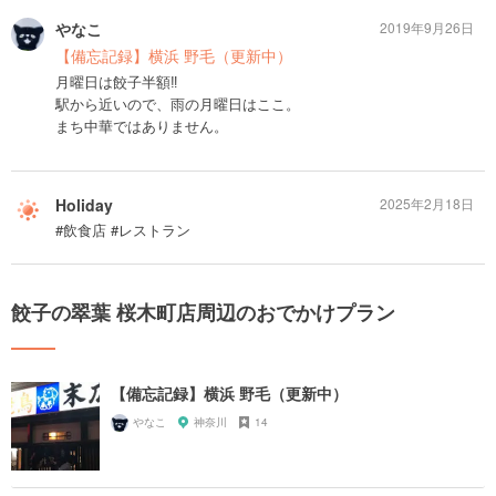
やなこ
2019年9月26日
【備忘記録】横浜 野毛（更新中）
月曜日は餃子半額‼︎
駅から近いので、雨の月曜日はここ。
まち中華ではありません。
Holiday
2025年2月18日
#飲食店 #レストラン
餃子の翠葉 桜木町店周辺のおでかけプラン
【備忘記録】横浜 野毛（更新中）
やなこ
神奈川
14