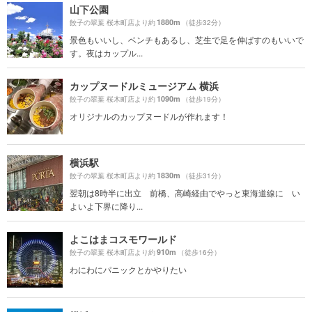
山下公園
1880m
餃子の翠葉 桜木町店より約
（徒歩32分）
景色もいいし、ベンチもあるし、芝生で足を伸ばすのもいいで
す。夜はカップル...
カップヌードルミュージアム 横浜
1090m
餃子の翠葉 桜木町店より約
（徒歩19分）
オリジナルのカップヌードルが作れます！
横浜駅
1830m
餃子の翠葉 桜木町店より約
（徒歩31分）
翌朝は8時半に出立 前橋、高崎経由でやっと東海道線に い
よいよ下界に降り...
よこはまコスモワールド
910m
餃子の翠葉 桜木町店より約
（徒歩16分）
わにわにパニックとかやりたい