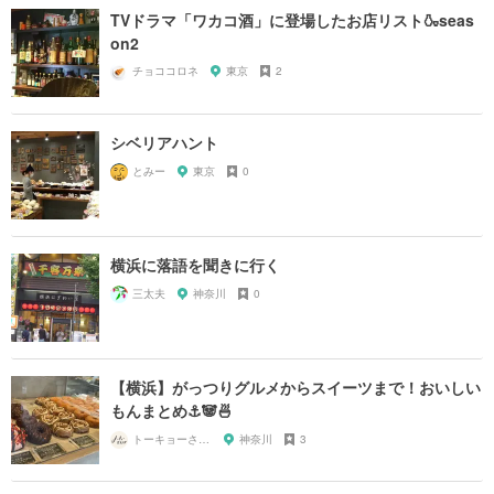
TVドラマ「ワカコ酒」に登場したお店リスト🍶seas
on2
チョココロネ
東京
2
シベリアハント
とみー
東京
0
横浜に落語を聞きに行く
三太夫
神奈川
0
【横浜】がっつりグルメからスイーツまで！おいしい
もんまとめ⚓️🐼🍜
トーキョーさんぽ
神奈川
3