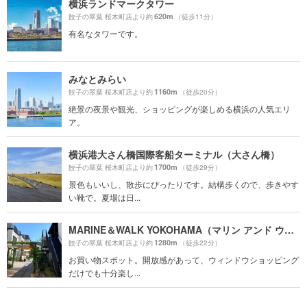
横浜ランドマークタワー
620m
餃子の翠葉 桜木町店より約
（徒歩11分）
有名なタワーです。
みなとみらい
1160m
餃子の翠葉 桜木町店より約
（徒歩20分）
絶景の夜景や観光、ショッピングが楽しめる横浜の人気エリ
ア。
横浜港大さん橋国際客船ターミナル（大さん橋）
1700m
餃子の翠葉 桜木町店より約
（徒歩29分）
景色もいいし、散歩にぴったりです。結構歩くので、歩きやす
い靴で。夏場は日...
MARINE＆WALK YOKOHAMA（マリン アンド ウォーク ヨコハマ）
1280m
餃子の翠葉 桜木町店より約
（徒歩22分）
お買い物スポット。開放感があって、ウィンドウショッピング
だけでも十分楽し...