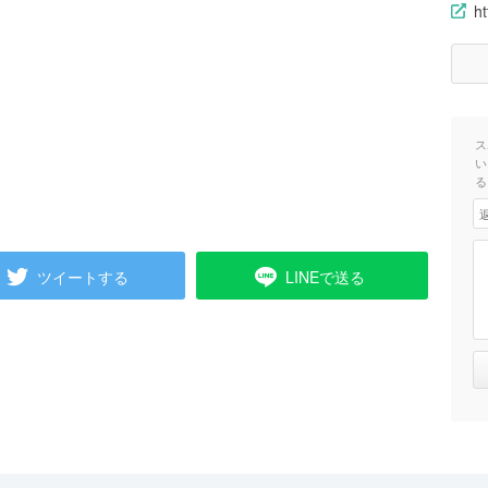
h
ス
い
る
ツイートする
LINEで送る