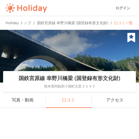
ログイン
Holiday トップ
国鉄宮原線 幸野川橋梁 (国登録有形文化財)
口コミ一覧
国鉄宮原線 幸野川橋梁 (国登録有形文化財)
熊本県阿蘇郡小国町北里３５４０
写真・動画
口コミ
アクセス