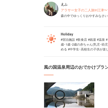
えふ
アラサー女子の二人旅in江津
森の中でゆっくりおやすみなさい
Holiday
#宿泊施設 #飲食店 #銭湯 #温泉
歳･1歳･2歳の赤ちゃん(乳児･幼児)
める #中学生･高校生の子供が楽
風の国温泉周辺のおでかけプラ