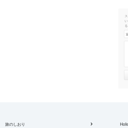
ス
い
る
旅のしおり
Holi