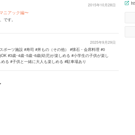
ht
2015年10月28日
〜マニアック編〜
、です。
2025年9月29日
 #スポーツ施設 #寿司 #丼もの（その他） #懐石・会席料理 #0
OK #3歳･4歳･5歳･6歳(幼児)が楽しめる #小学生の子供が楽し
しめる #子供と一緒に大人も楽しめる #駐車場あり
ン