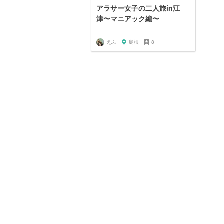
アラサー女子の二人旅in江
津〜マニアック編〜
えふ
島根
8