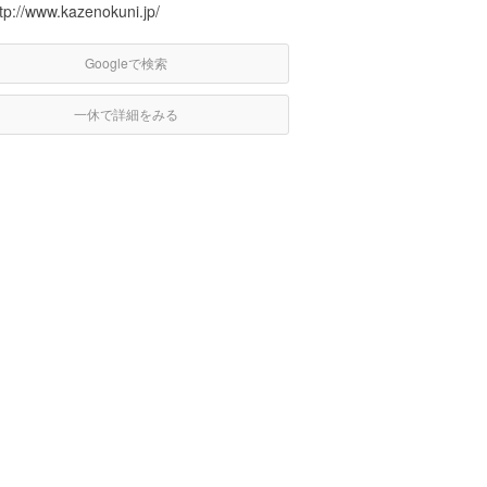
tp://www.kazenokuni.jp/
Googleで検索
一休で詳細をみる