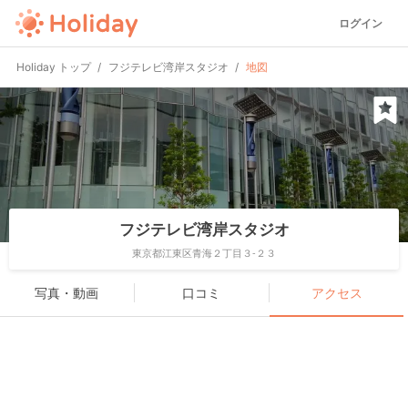
ログイン
Holiday トップ
フジテレビ湾岸スタジオ
地図
フジテレビ湾岸スタジオ
東京都江東区青海２丁目３-２３
写真・動画
口コミ
アクセス