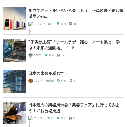
都内でアートをいろいろ楽しもう！〜単位展／新印象
派展／etc..
丸山太一／tajin
東京
46
"子供が主役"「チームラボ 踊る！アート展と、学
ぶ！未来の遊園地」（～2...
seijiro
東京
19
日本の未来を感じて！
あるパッカぱか
東京
1
日本最大の楽器展示会「楽器フェア」に行ってみよ
う！／お台場周辺
丸山太一／tajin
東京
3