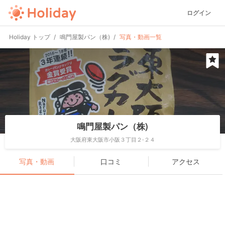
ログイン
Holiday トップ
鳴門屋製パン（株)
写真・動画一覧
鳴門屋製パン（株)
大阪府東大阪市小阪３丁目２-２４
写真・動画
口コミ
アクセス