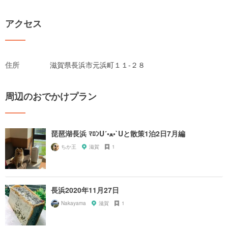
アクセス
住所
滋賀県長浜市元浜町１１-２８
周辺のおでかけプラン
琵琶湖長浜 ﾏﾛﾝU´•ﻌ•`Uと散策1泊2日7月編
ちか王
滋賀
1
長浜2020年11月27日
Nakayama
滋賀
1