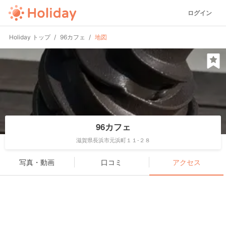
ログイン
Holiday トップ
96カフェ
地図
96カフェ
滋賀県長浜市元浜町１１-２８
写真・動画
口コミ
アクセス