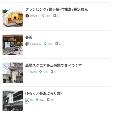
グランピング+賤ヶ岳+竹生島+長浜観光
megumi
滋賀
0
長浜
Kazutaka
滋賀
2
黒壁スクエアを三時間で食べつくす
hachi
滋賀
6
ゆるっと長浜ぶらり旅♩
hy
滋賀
16