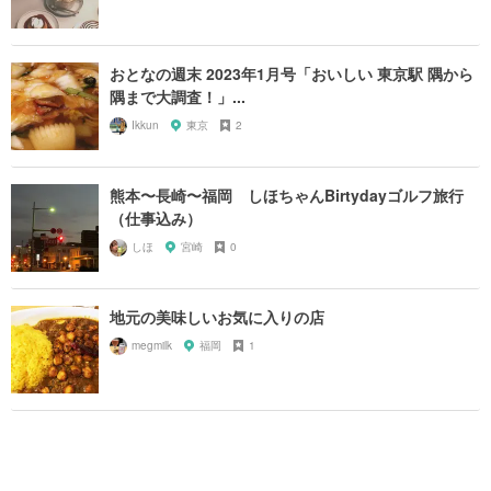
おとなの週末 2023年1月号「おいしい 東京駅 隅から
隅まで大調査！」...
Ikkun
東京
2
熊本〜長崎〜福岡 しほちゃんBirtydayゴルフ旅行
（仕事込み）
しほ
宮崎
0
地元の美味しいお気に入りの店
megmilk
福岡
1