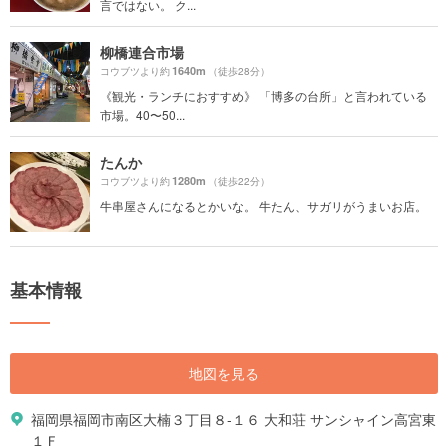
言ではない。 ク...
柳橋連合市場
1640m
コウブツより約
（徒歩28分）
《観光・ランチにおすすめ》 「博多の台所」と言われている
市場。40〜50...
たんか
1280m
コウブツより約
（徒歩22分）
牛串屋さんになるとかいな。 牛たん、サガリがうまいお店。
基本情報
地図を見る
福岡県福岡市南区大楠３丁目８-１６ 大和荘 サンシャイン高宮東
１Ｆ