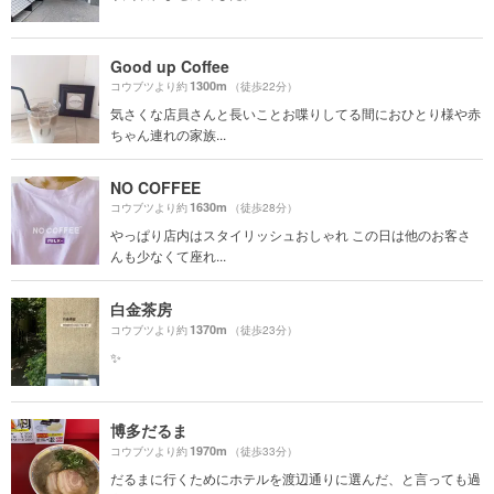
Good up Coffee
1300m
コウブツより約
（徒歩22分）
気さくな店員さんと長いことお喋りしてる間におひとり様や赤
ちゃん連れの家族...
NO COFFEE
1630m
コウブツより約
（徒歩28分）
やっぱり店内はスタイリッシュおしゃれ この日は他のお客さ
んも少なくて座れ...
白金茶房
1370m
コウブツより約
（徒歩23分）
✨
博多だるま
1970m
コウブツより約
（徒歩33分）
だるまに行くためにホテルを渡辺通りに選んだ、と言っても過