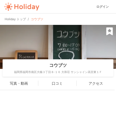
ログイン
Holiday トップ
コウブツ
コウブツ
福岡県福岡市南区大楠３丁目８-１６ 大和荘 サンシャイン高宮東１Ｆ
写真・動画
口コミ
アクセス