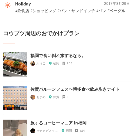
Holiday
2017年8月29日
#飲食店 #ショッピング #パン・サンドイッチ #パン #ベーグル
コウブツ周辺のおでかけプラン
福岡で食い倒れ旅するなら。
ふうこ
福岡
255
佐賀バルーンフェス〜博多食べ飲み歩きナイト
おまめ
佐賀
0
旅するコーヒーマニア in福岡
オナカガスイタラナニタベヨ
福岡
124