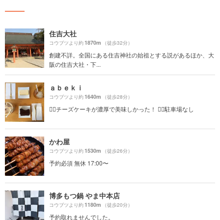
住吉大社
1870m
コウブツより約
（徒歩32分）
創建不詳。全国にある住吉神社の始祖とする説があるほか、大
阪の住吉大社・下...
ａｂｅｋｉ
1640m
コウブツより約
（徒歩28分）
☝🏻チーズケーキが濃厚で美味しかった！ ☝🏻駐車場なし
かわ屋
1530m
コウブツより約
（徒歩26分）
予約必須 無休 17:00〜
博多もつ鍋 やま中本店
1180m
コウブツより約
（徒歩20分）
予約取れませんでした。