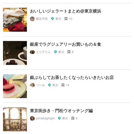
おいしいジェラートまとめ@東京横浜
横浜市民
東京
10
銀座でラグジュアリーお買いもの＆食
えり子りん
東京
8
銀ぶらしてお茶したくなったらいきたいお店
つーみ
東京
14
東京街歩き・門松ウオッチング編
yanakaginger
東京
6