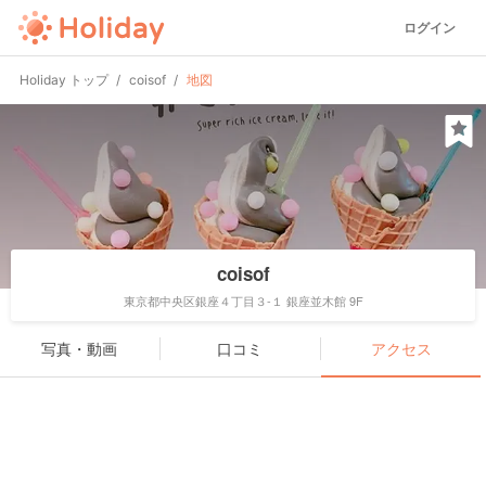
ログイン
Holiday トップ
coisof
地図
coisof
東京都中央区銀座４丁目３-１ 銀座並木館 9F
写真・動画
口コミ
アクセス