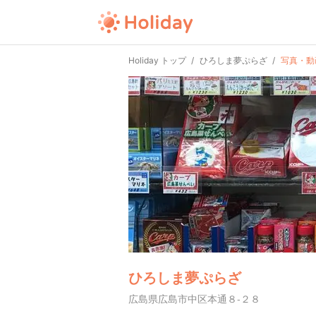
Holiday トップ
ひろしま夢ぷらざ
写真・動
ひろしま夢ぷらざ
広島県広島市中区本通８-２８