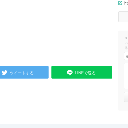
h
ス
い
る
ツイートする
LINEで送る