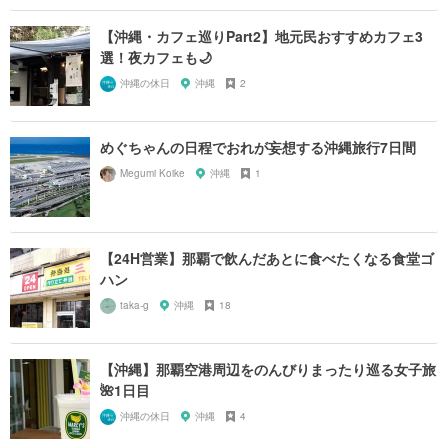
【沖縄・カフェ巡りPart2】地元民おすすめカフェ3
選！夜カフェも🌙
沖縄の休日
沖縄
2
めぐちゃんの日程でおれが妄想する沖縄旅行7日間
Megumi Koike
沖縄
1
【24H営業】那覇で飲んだあとに食べたくなる食堂ゴ
ハン
taka-g
沖縄
18
【沖縄】那覇空港周辺をのんびりまったり巡る女子旅
🌺1日目
沖縄の休日
沖縄
4