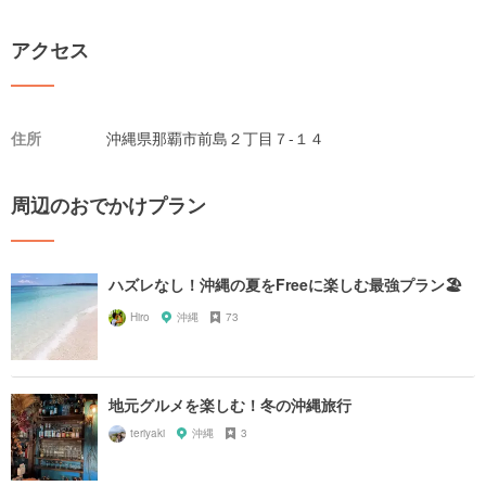
アクセス
住所
沖縄県那覇市前島２丁目７-１４
周辺のおでかけプラン
ハズレなし！沖縄の夏をFreeに楽しむ最強プラン🏖
Hiro
沖縄
73
地元グルメを楽しむ！冬の沖縄旅行
teriyaki
沖縄
3