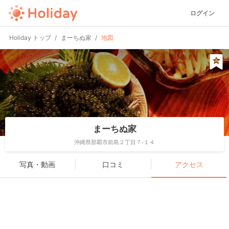
ログイン
Holiday トップ
まーちぬ家
地図
まーちぬ家
沖縄県那覇市前島２丁目７-１４
写真・動画
口コミ
アクセス