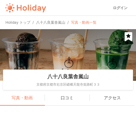
ログイン
Holiday トップ
八十八良葉舎嵐山
写真・動画一覧
八十八良葉舎嵐山
京都府京都市右京区嵯峨天龍寺造路町３３
写真・動画
口コミ
アクセス