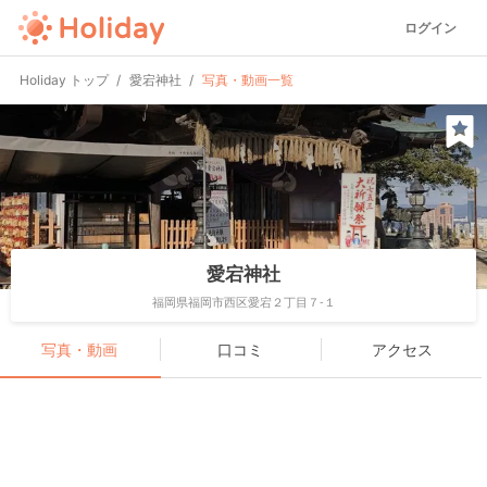
ログイン
Holiday トップ
愛宕神社
写真・動画一覧
愛宕神社
福岡県福岡市西区愛宕２丁目７-１
写真・動画
口コミ
アクセス