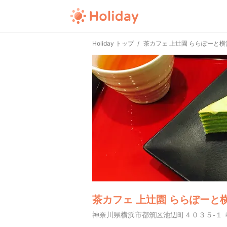
Holiday トップ
茶カフェ 上辻園 ららぽーと横
茶カフェ 上辻園 ららぽーと
神奈川県横浜市都筑区池辺町４０３５-１ ら