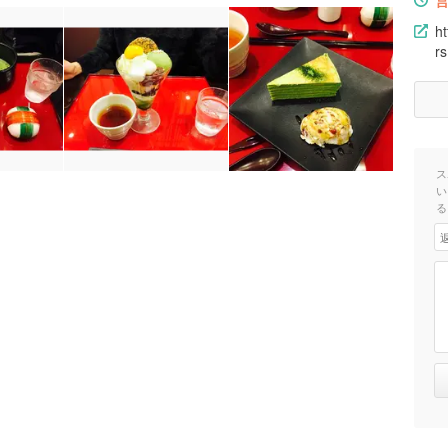
ht
rs
ス
い
る