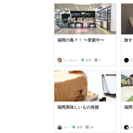
福岡の島？！ 〜更新中〜
旅す
たいきんぐ
福岡
4
福岡美味しいもの発掘
福岡
ちー
福岡
48
Ju