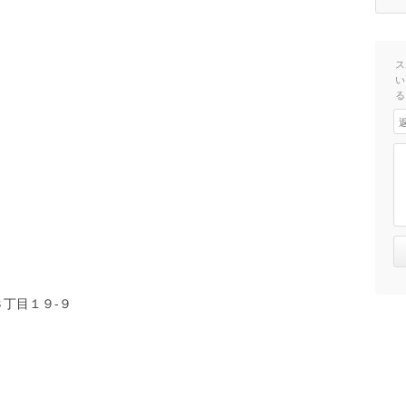
ス
い
る
丁目１９-９