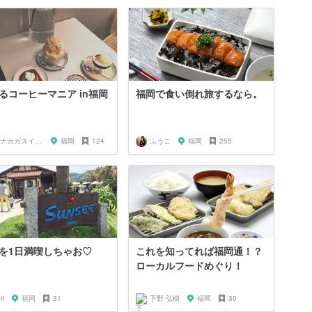
るコーヒーマニア in福岡
福岡で食い倒れ旅するなら。
オナカガスイタラナニタベヨ
福岡
124
ふうこ
福岡
255
を1日満喫しちゃお♡
これを知ってれば福岡通！？
ローカルフードめぐり！
ri
福岡
31
下野 弘樹
福岡
30