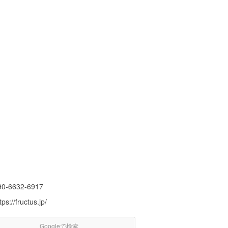
90-6632-6917
tps://fructus.jp/
Googleで検索