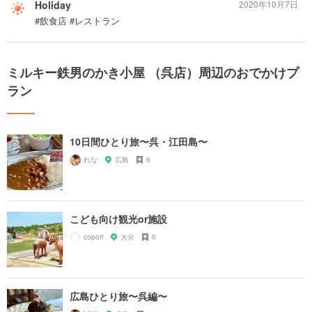
Holiday
2020年10月7日
#飲食店 #レストラン
ミルキー鉄男のかき小屋 （呉店）周辺のおでかけプ
ラン
10日間ひとり旅〜呉・江田島〜
れな
広島
6
こども向け観光or施設
copori
大分
0
広島ひとり旅〜呉編〜