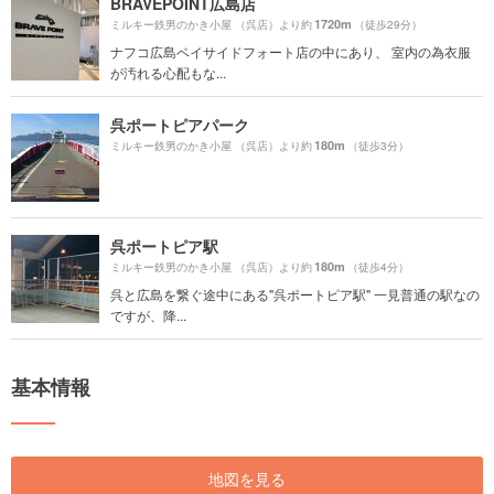
BRAVEPOINT広島店
1720m
ミルキー鉄男のかき小屋 （呉店）より約
（徒歩29分）
ナフコ広島ベイサイドフォート店の中にあり、 室内の為衣服
が汚れる心配もな...
呉ポートピアパーク
180m
ミルキー鉄男のかき小屋 （呉店）より約
（徒歩3分）
呉ポートピア駅
180m
ミルキー鉄男のかき小屋 （呉店）より約
（徒歩4分）
呉と広島を繋ぐ途中にある"呉ポートピア駅" 一見普通の駅なの
ですが、降...
基本情報
地図を見る