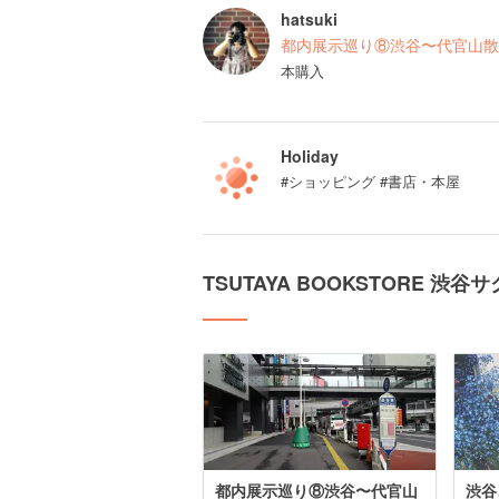
hatsuki
都内展示巡り⑧渋谷〜代官山散
本購入
Holiday
#ショッピング #書店・本屋
TSUTAYA BOOKSTORE 
都内展示巡り⑧渋谷〜代官山
渋谷