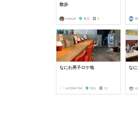
散歩
hatsuki
東京
0
M
なにわ男子ロケ地
なに
p47j9w7r5d
埼玉
12
ゆ