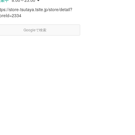
営業中
8:00～23:00
tps://store-tsutaya.tsite.jp/store/detail?
toreId=2334
Googleで検索