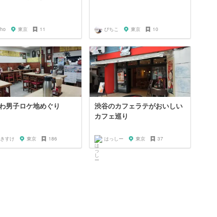
iho
東京
11
ぴちこ
東京
10
わ男子ロケ地めぐり
渋谷のカフェラテがおいしい
カフェ巡り
きすけ
東京
186
はっしー
東京
37