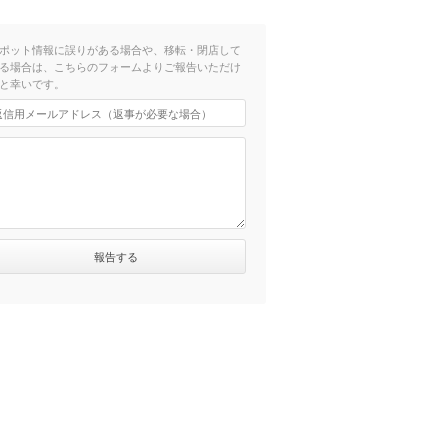
ポット情報に誤りがある場合や、移転・閉店して
る場合は、こちらのフォームよりご報告いただけ
と幸いです。
徒歩7分）
徒歩13分）
徒歩16分）