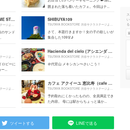
囲まれた落ち着いたカフェ。今回はテ...
ス
バイ ミー スタンド （BUY ME STAND）
SHIBUYA109
い
る
410m
480m
TSUTAYA BOOKSTORE 渋谷サクラステージより約
（
TSUTAYA BOOKSTORE 渋谷サクラステージより約
（徒歩9分）
さて、本題行きますか！女の子の欲しいが
悟のサンド
集合した109👗♪
.
Hacienda del cielo (アシエンダ デル シエロ)
270m
740m
TSUTAYA BOOKSTORE 渋谷サクラステージより約
（徒歩5分）
TSUTAYA BOOKSTORE 渋谷サクラステージより約
（
イロビーに
＠代官山 メキシカン〜さいこう！
...
カフェ アクイーユ 恵比寿（cafe accueil）
630m
950m
TSUTAYA BOOKSTORE 渋谷サクラステージより約
（徒歩11分）
TSUTAYA BOOKSTORE 渋谷サクラステージより約
（
予約取れにくかったものの、全員満足でき
た内容。 母には駅からちょっと遠か...
ツイートする
LINEで送る